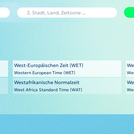
West-Europäischen Zeit (WET)
We
Western European Time (WET)
Wes
Westafrikanische Normalzeit
We
West Africa Standard Time (WAT)
Wes