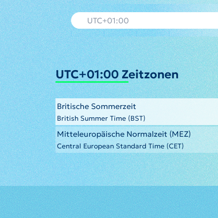
UTC+01:00 Zeitzonen
Britische Sommerzeit
British Summer Time (BST)
Mitteleuropäische Normalzeit (MEZ)
Central European Standard Time (CET)