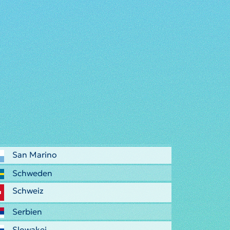
San Marino
Schweden
Schweiz
Serbien
Slowakei