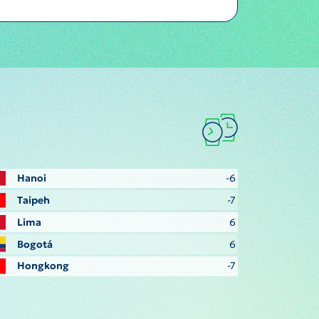
Hanoi
-6
Taipeh
-7
Lima
6
Bogotá
6
Hongkong
-7