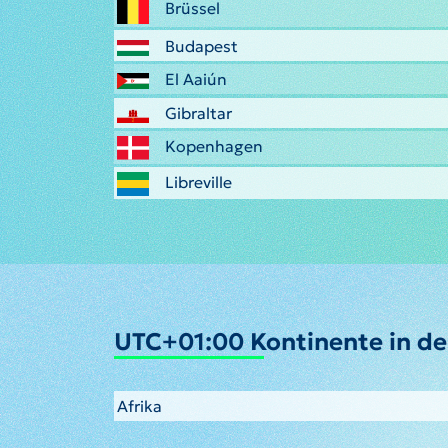
Brüssel
Budapest
El Aaiún
Gibraltar
Kopenhagen
Libreville
UTC+01:00 Kontinente in d
Afrika