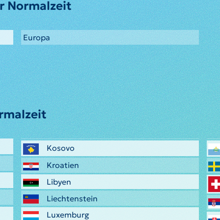
r Normalzeit
Europa
rmalzeit
Kosovo
Kroatien
Libyen
Liechtenstein
Luxemburg