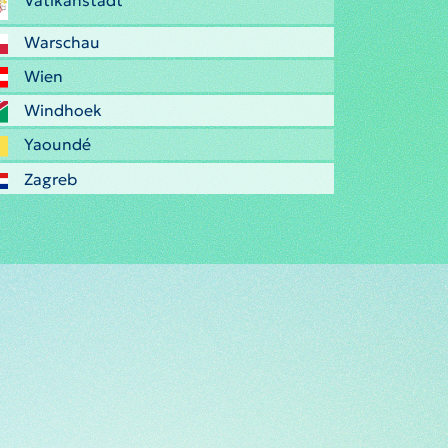
Vatikanstadt
Warschau
Wien
Windhoek
Yaoundé
Zagreb