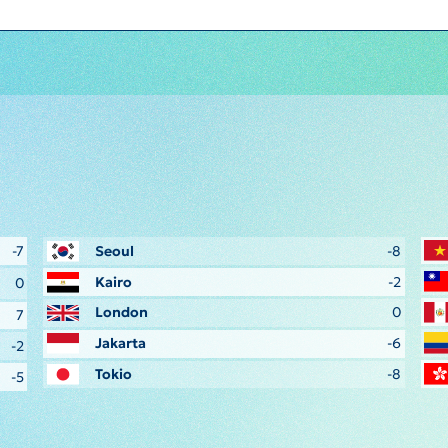
-7
Seoul
-8
Kairo
-2
0
London
0
7
Jakarta
-6
-2
Tokio
-8
-5