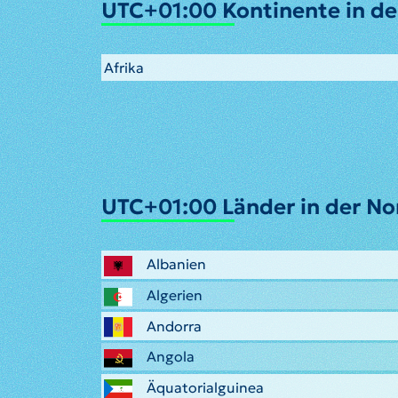
UTC+01:00 Kontinente in de
Afrika
UTC+01:00 Länder in der No
Albanien
Algerien
Andorra
Angola
Äquatorialguinea