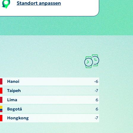
Standort anpassen
Hanoi
-6
Taipeh
-7
Lima
6
Bogotá
6
Hongkong
-7