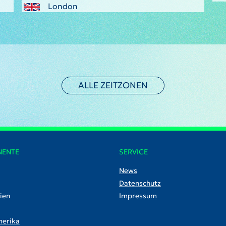
London
ALLE ZEITZONEN
NENTE
SERVICE
News
Datenschutz
ien
Impressum
erika