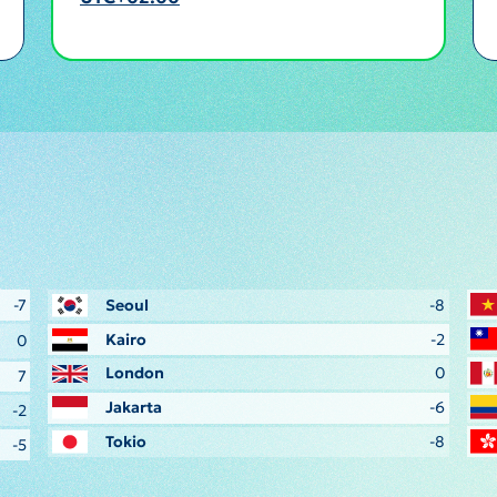
-7
Seoul
-8
Kairo
-2
0
London
0
7
Jakarta
-6
-2
Tokio
-8
-5