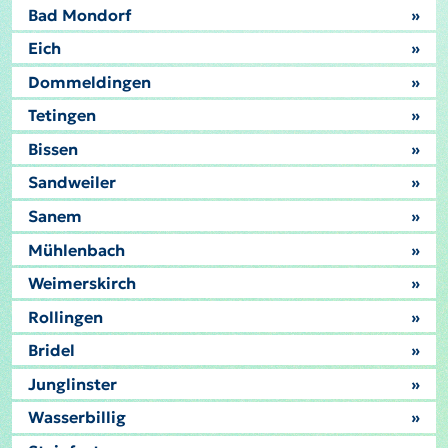
Bad Mondorf
»
Eich
»
Dommeldingen
»
Tetingen
»
Bissen
»
Sandweiler
»
Sanem
»
Mühlenbach
»
Weimerskirch
»
Rollingen
»
Bridel
»
Junglinster
»
Wasserbillig
»