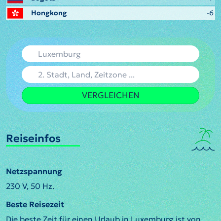
Hongkong
-6
VERGLEICHEN
Reiseinfos
Netzspannung
230 V, 50 Hz.
Beste Reisezeit
Die beste Zeit für einen Urlaub in Luxemburg ist von