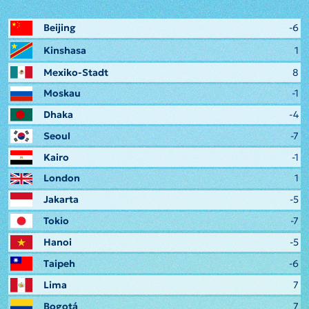
Beijing
-6
Kinshasa
1
Mexiko-Stadt
8
Moskau
-1
Dhaka
-4
Seoul
-7
Kairo
-1
London
1
Jakarta
-5
Tokio
-7
Hanoi
-5
Taipeh
-6
Lima
7
Bogotá
7