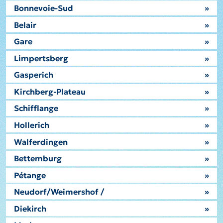
Bonnevoie-Sud
»
Belair
»
Gare
»
Limpertsberg
»
Gasperich
»
Kirchberg-Plateau
»
Schifflange
»
Hollerich
»
Walferdingen
»
Bettemburg
»
Pétange
»
Neudorf/Weimershof /
»
Diekirch
»