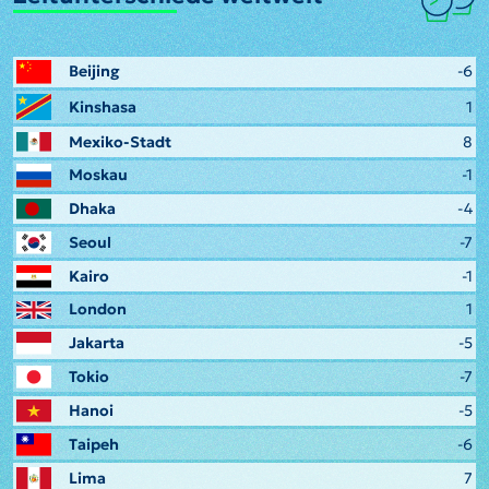
Beijing
-6
Kinshasa
1
Mexiko-Stadt
8
Moskau
-1
Dhaka
-4
Seoul
-7
Kairo
-1
London
1
Jakarta
-5
Tokio
-7
Hanoi
-5
Taipeh
-6
Lima
7