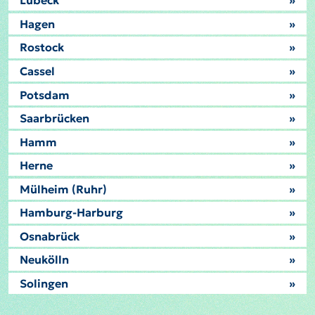
Lübeck
»
Hagen
»
Rostock
»
Cassel
»
Potsdam
»
Saarbrücken
»
Hamm
»
Herne
»
Mülheim (Ruhr)
»
Hamburg-Harburg
»
Osnabrück
»
Neukölln
»
Solingen
»