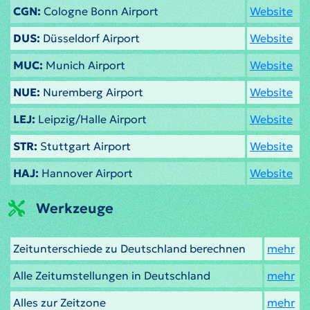
CGN:
Cologne Bonn Airport
Website
DUS:
Düsseldorf Airport
Website
MUC:
Munich Airport
Website
NUE:
Nuremberg Airport
Website
LEJ:
Leipzig/Halle Airport
Website
STR:
Stuttgart Airport
Website
HAJ:
Hannover Airport
Website
Werkzeuge
Zeitunterschiede zu Deutschland berechnen
mehr
Alle Zeitumstellungen in Deutschland
mehr
Alles zur Zeitzone
mehr