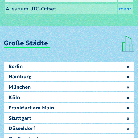
Alles zum UTC-Offset
mehr
Große Städte
Berlin
»
Hamburg
»
München
»
Köln
»
Frankfurt am Main
»
Stuttgart
»
Düsseldorf
»