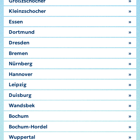
Großzschocher
»
Kleinzschocher
»
Essen
»
Dortmund
»
Dresden
»
Bremen
»
Nürnberg
»
Hannover
»
Leipzig
»
Duisburg
»
Wandsbek
»
Bochum
»
Bochum-Hordel
»
Wuppertal
»