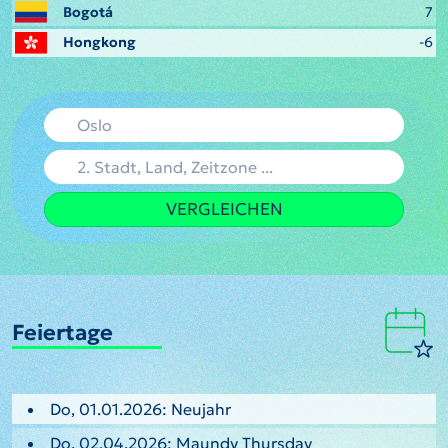
Bogotá
7
Hongkong
-6
VERGLEICHEN
Feiertage
Do, 01.01.2026: Neujahr
Do, 02.04.2026: Maundy Thursday