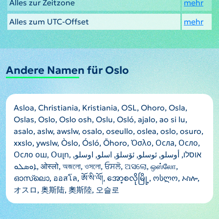
Alles zur Zeitzone
mehr
Alles zum UTC-Offset
mehr
Andere Namen für Oslo
Asloa, Christiania, Kristiania, OSL, Ohoro, Osla,
Oslas, Oslo, Oslo osh, Oslu, Osló, ajalo, ao si lu,
asalo, aslw, awslw, osalo, oseullo, oslea, oslo, osuro,
xxslo, ywslw, Òslo, Ósló, Ōhoro, Όσλο, Осла, Осло,
Осло ош, Օսլո, אוסלו, أوسلو, ئوسلو, ئۆسلۆ, اسلو, اوسلو,
ܐܘܣܠܘ, ओस्लो, অজলো, ওসলো, ਓਸਲੋ, ଅସଲୋ, ஒஸ்லோ,
ഓസ്ലൊ, ออสโล, ཨོ་སི་ལོ།, အော့စလိုမြို့, ოსლო, ኦስሎ,
オスロ, 奥斯陆, 奧斯陸, 오슬로