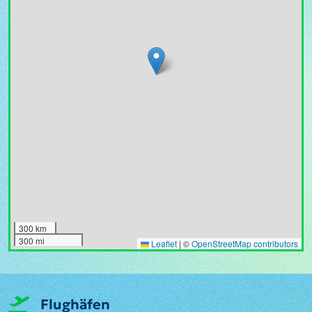
300 km
300 mi
Leaflet
|
©
OpenStreetMap contributors
Flughäfen