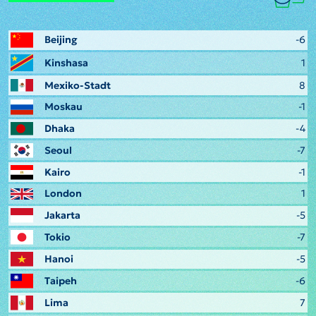
Beijing
-6
Kinshasa
1
Mexiko-Stadt
8
Moskau
-1
Dhaka
-4
Seoul
-7
Kairo
-1
London
1
Jakarta
-5
Tokio
-7
Hanoi
-5
Taipeh
-6
Lima
7