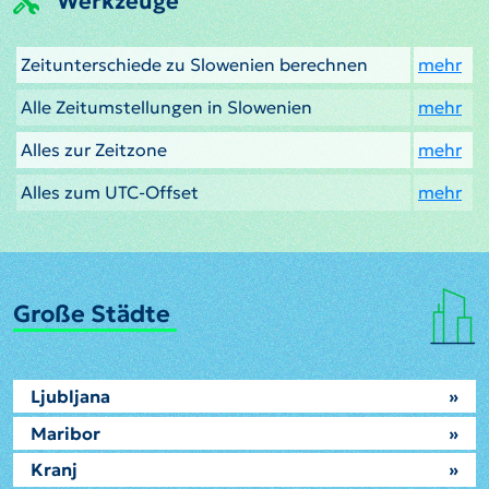
Werkzeuge
Zeitunterschiede zu Slowenien berechnen
mehr
Alle Zeitumstellungen in Slowenien
mehr
Alles zur Zeitzone
mehr
Alles zum UTC-Offset
mehr
Große Städte
Ljubljana
»
Maribor
»
Kranj
»