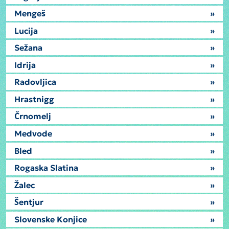
Mengeš
»
Lucija
»
Sežana
»
Idrija
»
Radovljica
»
Hrastnigg
»
Črnomelj
»
Medvode
»
Bled
»
Rogaska Slatina
»
Žalec
»
Šentjur
»
Slovenske Konjice
»