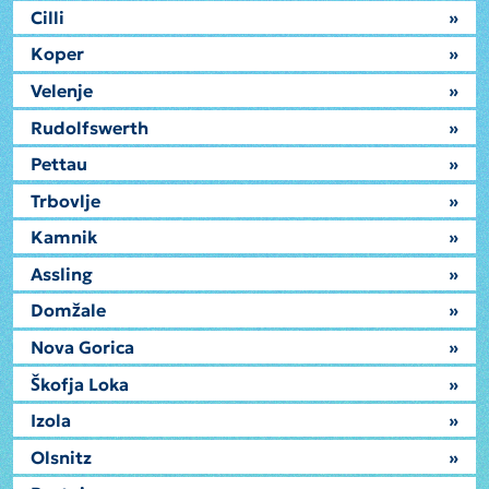
Cilli
»
Koper
»
Velenje
»
Rudolfswerth
»
Pettau
»
Trbovlje
»
Kamnik
»
Assling
»
Domžale
»
Nova Gorica
»
Škofja Loka
»
Izola
»
Olsnitz
»