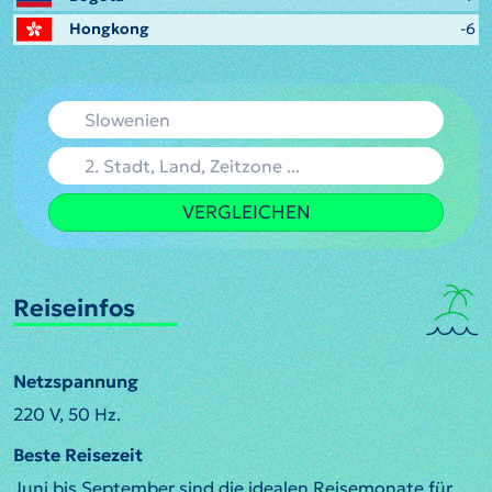
Hongkong
-6
VERGLEICHEN
Reiseinfos
Netzspannung
220 V, 50 Hz.
Beste Reisezeit
Juni bis September sind die idealen Reisemonate für