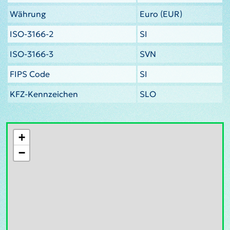
Währung
Euro (EUR)
ISO-3166-2
SI
ISO-3166-3
SVN
FIPS Code
SI
KFZ-Kennzeichen
SLO
+
−