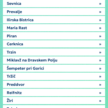
Sevnica
»
Prevalje
»
Ilirska Bistrica
»
Maria Rast
»
Piran
»
Cerknica
»
Trzin
»
Miklavž na Dravskem Polju
»
Šempeter pri Gorici
»
Tržič
»
Preddvor
»
Reifnitz
»
Žiri
»