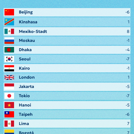
Beijing
-6
Kinshasa
1
Mexiko-Stadt
8
Moskau
-1
Dhaka
-4
Seoul
-7
Kairo
-1
London
1
Jakarta
-5
Tokio
-7
Hanoi
-5
Taipeh
-6
Lima
7
Bogotá
7