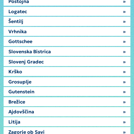
Postojna
»
Logatec
»
Šentilj
»
Vrhnika
»
Gottschee
»
Slovenska Bistrica
»
Slovenj Gradec
»
Krško
»
Grosuplje
»
Gutenstein
»
Brežice
»
Ajdovščina
»
Litija
»
Zagorje ob Savi
»