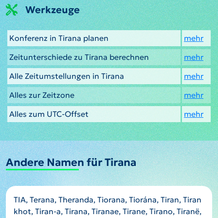
Werkzeuge
Konferenz in Tirana planen
mehr
Zeitunterschiede zu Tirana berechnen
mehr
Alle Zeitumstellungen in Tirana
mehr
Alles zur Zeitzone
mehr
Alles zum UTC-Offset
mehr
Andere Namen für Tirana
TIA, Terana, Theranda, Tiorana, Tiorána, Tiran, Tiran
khot, Tiran-a, Tirana, Tiranae, Tirane, Tirano, Tiranë,