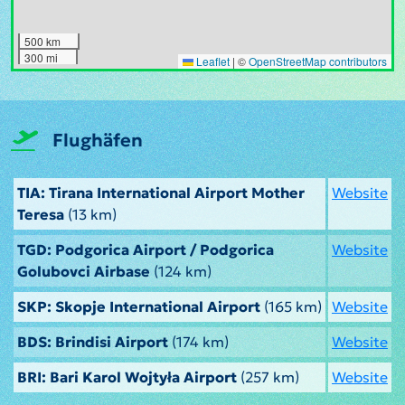
500 km
300 mi
Leaflet
|
©
OpenStreetMap contributors
Flughäfen
TIA: Tirana International Airport Mother
Website
Teresa
(13 km)
TGD: Podgorica Airport / Podgorica
Website
Golubovci Airbase
(124 km)
SKP: Skopje International Airport
(165 km)
Website
BDS: Brindisi Airport
(174 km)
Website
BRI: Bari Karol Wojtyła Airport
(257 km)
Website