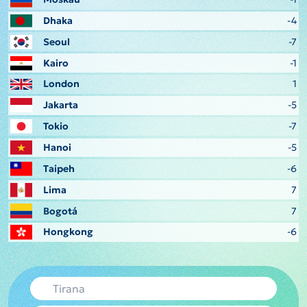
Dhaka
-4
Seoul
-7
Kairo
-1
London
1
Jakarta
-5
Tokio
-7
Hanoi
-5
Taipeh
-6
Lima
7
Bogotá
7
Hongkong
-6