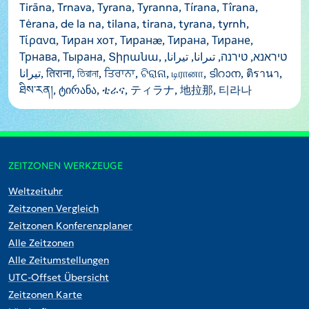
Tirāna, Trnava, Tyrana, Tyranna, Tírana, Tîrana,
Tėrana, de la na, tilana, tirana, tyrana, tyrnh,
Τίρανα, Тиран хот, Тиранæ, Тирана, Тиране,
Трнава, Тырана, Տիրանա, טיראנא, טירנה, تىرانا, تيرانا,
تیرانا, तिराना, তিরানা, ਤਿਰਾਨਾ, ଟିରାନା, டிரானா, ടിറാന, ติรานา,
ཐིས་རན།, ტირანა, ቲራና, ティラナ, 地拉那, 티라나
ZEITZONEN WERKZEUGE
Weltzeituhr
Zeitzonen Vergleich
Zeitzonen Konferenzplaner
Alle Zeitzonen
Alle Zeitumstellungen
UTC-Offset Übersicht
Zeitzonen Karte