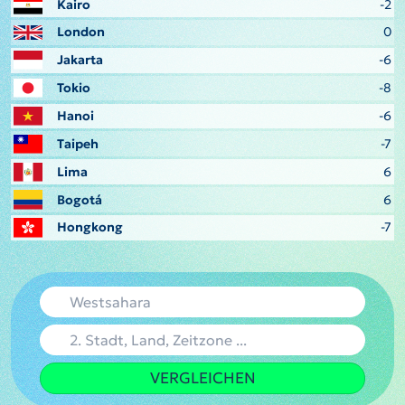
Kairo
-2
London
0
Jakarta
-6
Tokio
-8
Hanoi
-6
Taipeh
-7
Lima
6
Bogotá
6
Hongkong
-7
VERGLEICHEN