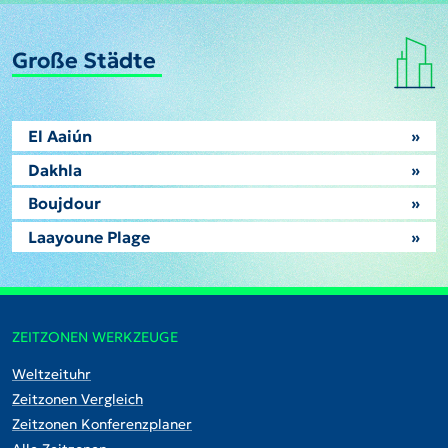
Große Städte
El Aaiún
»
Dakhla
»
Boujdour
»
Laayoune Plage
»
ZEITZONEN WERKZEUGE
Weltzeituhr
Zeitzonen Vergleich
Zeitzonen Konferenzplaner