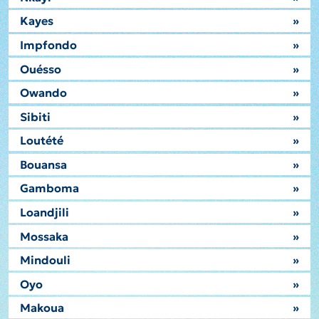
Kayes
»
Impfondo
»
Ouésso
»
Owando
»
Sibiti
»
Loutété
»
Bouansa
»
Gamboma
»
Loandjili
»
Mossaka
»
Mindouli
»
Oyo
»
Makoua
»