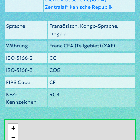
Zentralafrikanische Republik
Sprache
Französisch, Kongo-Sprache,
Lingala
Währung
Franc CFA (Teilgebiet) (XAF)
ISO-3166-2
CG
ISO-3166-3
COG
FIPS Code
CF
KFZ-
RCB
Kennzeichen
+
−