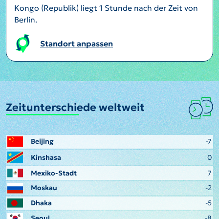
Kongo (Republik) liegt 1 Stunde nach der Zeit von
Berlin.
Standort anpassen
Zeitunterschiede weltweit
Beijing
-7
Kinshasa
0
Mexiko-Stadt
7
Moskau
-2
Dhaka
-5
Seoul
-8