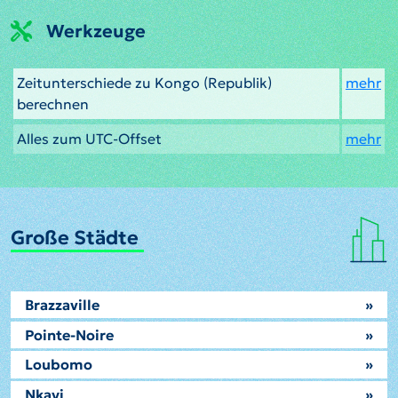
Werkzeuge
Zeitunterschiede zu Kongo (Republik)
mehr
berechnen
Alles zum UTC-Offset
mehr
Große Städte
Brazzaville
»
Pointe-Noire
»
Loubomo
»
Nkayi
»