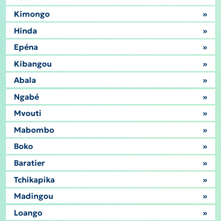
Kimongo
»
Hinda
»
Epéna
»
Kibangou
»
Abala
»
Ngabé
»
Mvouti
»
Mabombo
»
Boko
»
Baratier
»
Tchikapika
»
Madingou
»
Loango
»