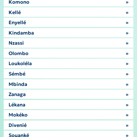
Komono
»
Kellé
»
Enyellé
»
Kindamba
»
Nzassi
»
Olombo
»
Loukoléla
»
Sémbé
»
Mbinda
»
Zanaga
»
Lékana
»
Mokéko
»
Divenié
»
Souanké
»