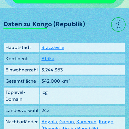
Daten zu Kongo (Republik)
Hauptstadt
Brazzaville
Kontinent
Afrika
Einwohnerzahl
5.244.363
Gesamtfläche
342.000 km²
Toplevel-
.cg
Domain
Landesvorwahl
242
Nachbarländer
Angola
,
Gabun
,
Kamerun
,
Kongo
(Demokratische Republik)
,