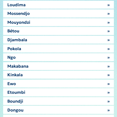
Loudima
»
Mossendjo
»
Mouyondzi
»
Bétou
»
Djambala
»
Pokola
»
Ngo
»
Makabana
»
Kinkala
»
Ewo
»
Etoumbi
»
Boundji
»
Dongou
»