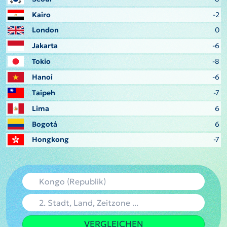
Kairo
-2
London
0
Jakarta
-6
Tokio
-8
Hanoi
-6
Taipeh
-7
Lima
6
Bogotá
6
Hongkong
-7
VERGLEICHEN