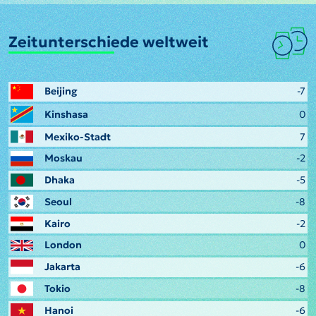
Zeitunterschiede weltweit
Beijing
-7
Kinshasa
0
Mexiko-Stadt
7
Moskau
-2
Dhaka
-5
Seoul
-8
Kairo
-2
London
0
Jakarta
-6
Tokio
-8
Hanoi
-6