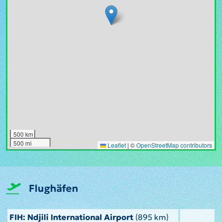
500 km
500 mi
Leaflet
|
©
OpenStreetMap contributors
Flughäfen
FIH: Ndjili International Airport
(895 km)