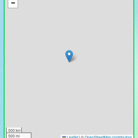
−
500 km
500 mi
Leaflet
|
©
OpenStreetMap contributors