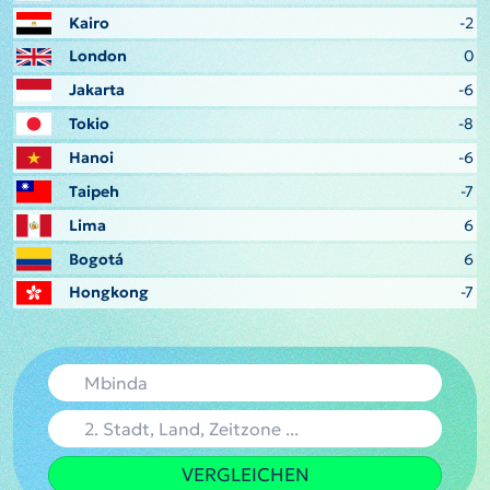
Kairo
-2
London
0
Jakarta
-6
Tokio
-8
Hanoi
-6
Taipeh
-7
Lima
6
Bogotá
6
Hongkong
-7
VERGLEICHEN