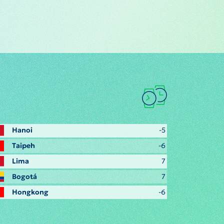
Hanoi
-5
Taipeh
-6
Lima
7
Bogotá
7
Hongkong
-6