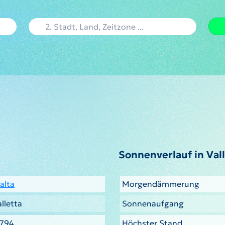
Sonnenverlauf in Val
alta
Morgendämmerung
lletta
Sonnenaufgang
.794
Höchster Stand