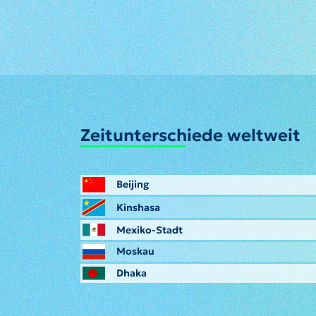
Zeitunterschiede weltweit
Beijing
Kinshasa
Mexiko-Stadt
Moskau
Dhaka