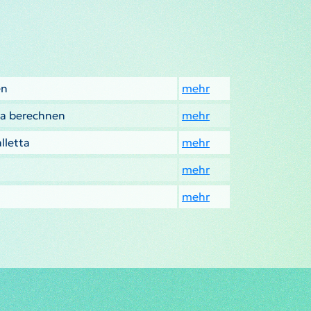
en
mehr
ta berechnen
mehr
lletta
mehr
mehr
mehr