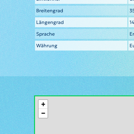
Breitengrad
3
Längengrad
1
Sprache
E
Währung
E
+
−