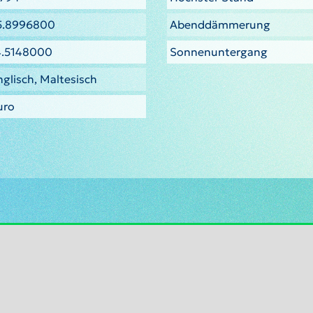
5.8996800
Abenddämmerung
4.5148000
Sonnenuntergang
nglisch, Maltesisch
uro