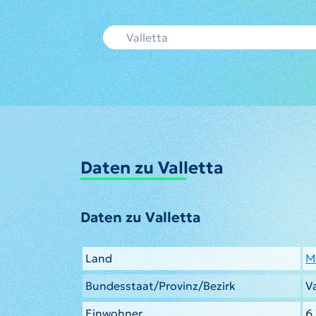
Daten zu Valletta
Daten zu Valletta
Land
M
Bundesstaat/Provinz/Bezirk
Va
Einwohner
6