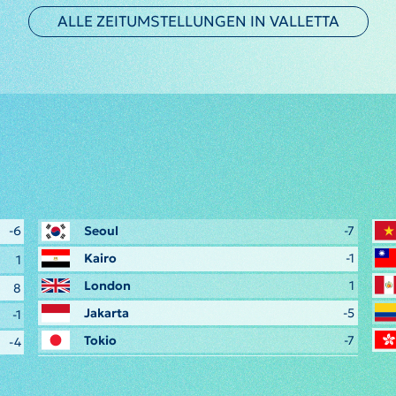
ALLE ZEITUMSTELLUNGEN IN VALLETTA
-6
Seoul
-7
Kairo
-1
1
London
1
8
Jakarta
-5
-1
Tokio
-7
-4