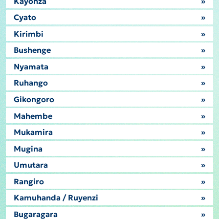
Kayonza
»
Cyato
»
Kirimbi
»
Bushenge
»
Nyamata
»
Ruhango
»
Gikongoro
»
Mahembe
»
Mukamira
»
Mugina
»
Umutara
»
Rangiro
»
Kamuhanda / Ruyenzi
»
Bugaragara
»