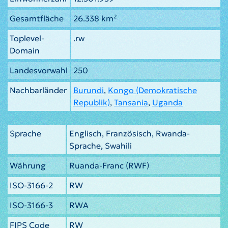
Gesamtfläche
26.338 km²
Toplevel-
.rw
Domain
Landesvorwahl
250
Nachbarländer
Burundi
,
Kongo (Demokratische
Republik)
,
Tansania
,
Uganda
Sprache
Englisch, Französisch, Rwanda-
Sprache, Swahili
Währung
Ruanda-Franc (RWF)
ISO-3166-2
RW
ISO-3166-3
RWA
FIPS Code
RW