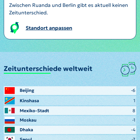
Zwischen Ruanda und Berlin gibt es aktuell keinen
Zeitunterschied.
Standort anpassen
Zeitunterschiede weltweit
Beijing
-6
Kinshasa
1
Mexiko-Stadt
8
Moskau
-1
Dhaka
-4
Seoul
-7