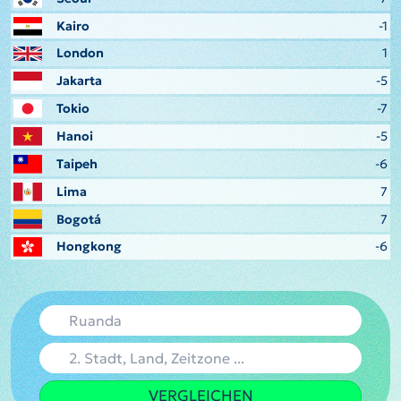
Kairo
-1
London
1
Jakarta
-5
Tokio
-7
Hanoi
-5
Taipeh
-6
Lima
7
Bogotá
7
Hongkong
-6
VERGLEICHEN