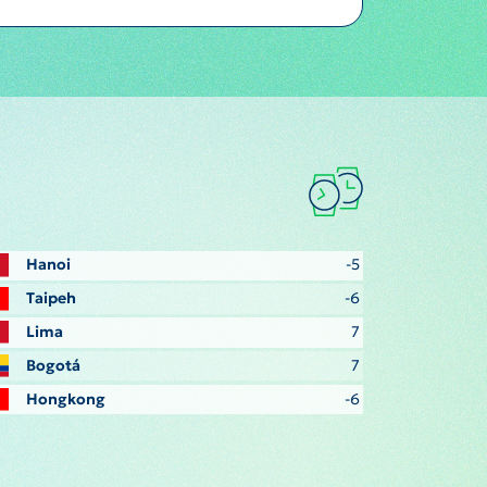
Hanoi
-5
Taipeh
-6
Lima
7
Bogotá
7
Hongkong
-6