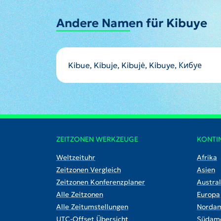
Andere Namen für Kibuye
Kibue, Kibuje, Kibujė, Kibuye, Кибуе
ZEITZONEN WERKZEUGE
KONTI
Weltzeituhr
Afrika
Zeitzonen Vergleich
Asien
Zeitzonen Konferenzplaner
Austral
Alle Zeitzonen
Europa
Alle Zeitumstellungen
Nordam
UTC-Offset Übersicht
Südame