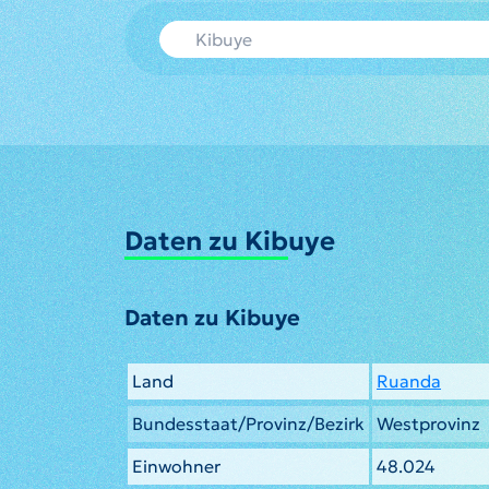
Daten zu Kibuye
Daten zu Kibuye
Land
Ruanda
Bundesstaat/Provinz/Bezirk
Westprovinz
Einwohner
48.024