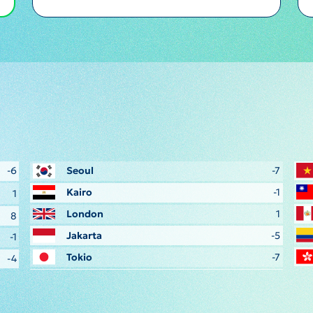
-6
Seoul
-7
Kairo
-1
1
London
1
8
Jakarta
-5
-1
Tokio
-7
-4