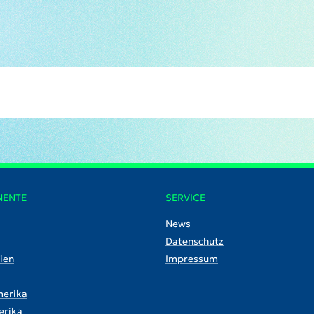
NENTE
SERVICE
News
Datenschutz
ien
Impressum
erika
rika