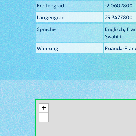
Breitengrad
-2.0602800
Längengrad
29.3477800
Sprache
Englisch, Fr
Swahili
Währung
Ruanda-Fran
+
−