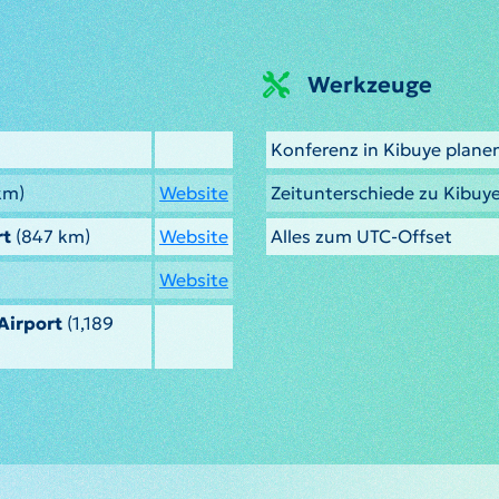
Werkzeuge
Konferenz in Kibuye plane
km)
Website
Zeitunterschiede zu Kibuy
rt
(847 km)
Website
Alles zum UTC-Offset
Website
Airport
(1,189