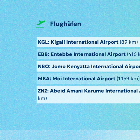
Flughäfen
KGL: Kigali International Airport
(89 km)
EBB: Entebbe International Airport
(416 
NBO: Jomo Kenyatta International Airpo
MBA: Moi International Airport
(1,159 km)
ZNZ: Abeid Amani Karume International 
km)