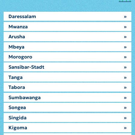
Daressalam
»
Mwanza
»
Arusha
»
Mbeya
»
Morogoro
»
Sansibar-Stadt
»
Tanga
»
Tabora
»
Sumbawanga
»
Songea
»
Singida
»
Kigoma
»