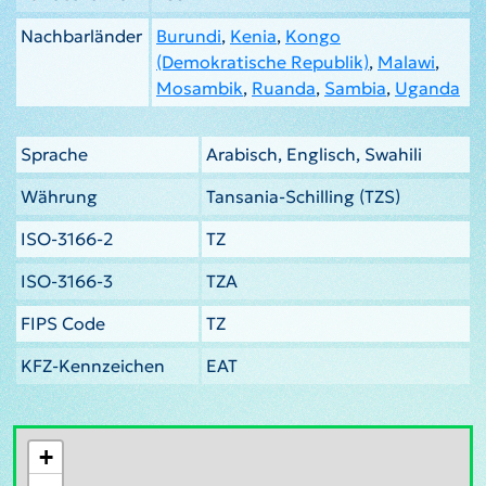
Nachbarländer
Burundi
,
Kenia
,
Kongo
(Demokratische Republik)
,
Malawi
,
Mosambik
,
Ruanda
,
Sambia
,
Uganda
Sprache
Arabisch, Englisch, Swahili
Währung
Tansania-Schilling (TZS)
ISO-3166-2
TZ
ISO-3166-3
TZA
FIPS Code
TZ
KFZ-Kennzeichen
EAT
+