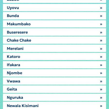
Uyovu
»
Bunda
»
Makumbako
»
Buseresere
»
Chake Chake
»
Merelani
»
Katoro
»
Ifakara
»
Njombe
»
Vwawa
»
Geita
»
Nguruka
»
Newala Kisimani
»