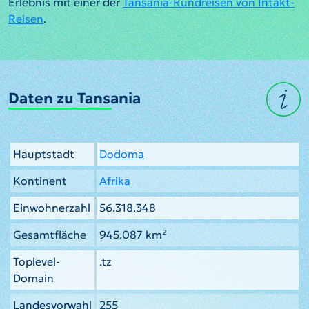
Erlebnis mit einer der
Tansania-Rundreisen von Intakt-
Reisen
.
Daten zu Tansania
Hauptstadt
Dodoma
Kontinent
Afrika
Einwohnerzahl
56.318.348
Gesamtfläche
945.087 km²
Toplevel-
.tz
Domain
Landesvorwahl
255