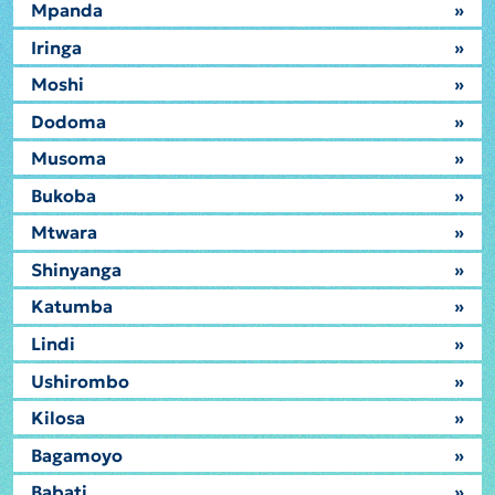
Mpanda
»
Iringa
»
Moshi
»
Dodoma
»
Musoma
»
Bukoba
»
Mtwara
»
Shinyanga
»
Katumba
»
Lindi
»
Ushirombo
»
Kilosa
»
Bagamoyo
»
Babati
»