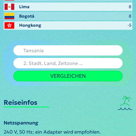
Lima
8
Bogotá
8
Hongkong
-5
VERGLEICHEN
Reiseinfos
Netzspannung
240 V, 50 Hz; ein Adapter wird empfohlen.