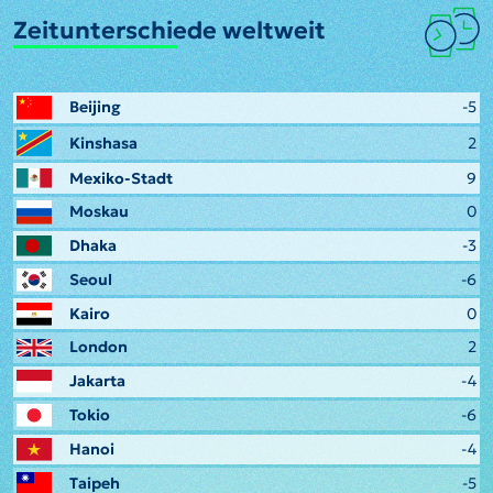
Zeitunterschiede weltweit
Beijing
-5
Kinshasa
2
Mexiko-Stadt
9
Moskau
0
Dhaka
-3
Seoul
-6
Kairo
0
London
2
Jakarta
-4
Tokio
-6
Hanoi
-4
Taipeh
-5