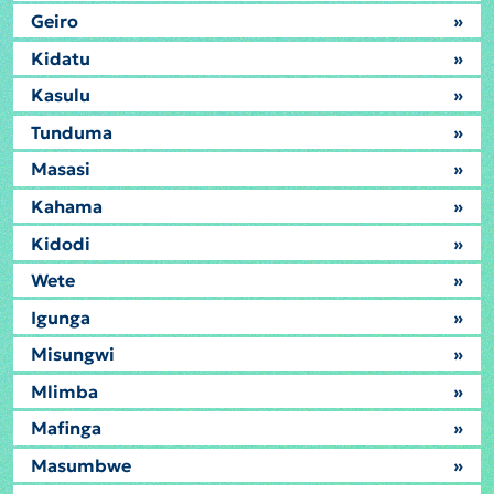
Geiro
»
Kidatu
»
Kasulu
»
Tunduma
»
Masasi
»
Kahama
»
Kidodi
»
Wete
»
Igunga
»
Misungwi
»
Mlimba
»
Mafinga
»
Masumbwe
»