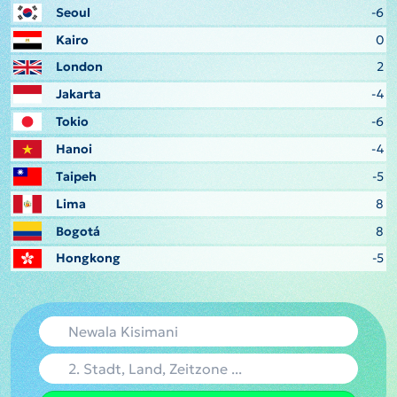
Seoul
-6
Kairo
0
London
2
Jakarta
-4
Tokio
-6
Hanoi
-4
Taipeh
-5
Lima
8
Bogotá
8
Hongkong
-5