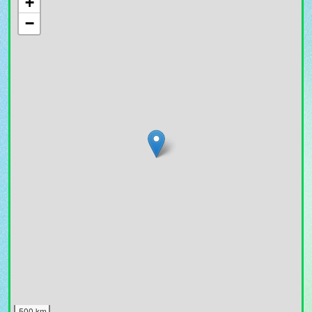
+
−
500 km