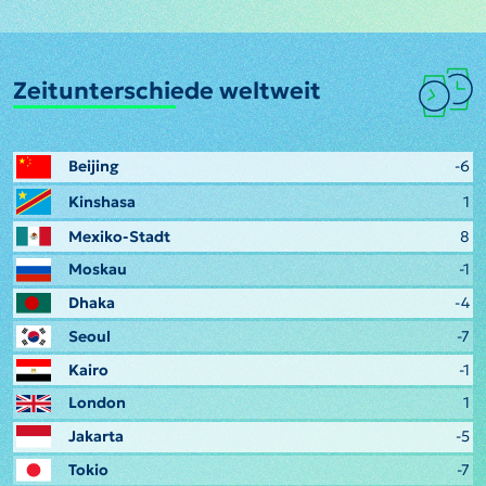
Zeitunterschiede weltweit
Beijing
-6
Kinshasa
1
Mexiko-Stadt
8
Moskau
-1
Dhaka
-4
Seoul
-7
Kairo
-1
London
1
Jakarta
-5
Tokio
-7