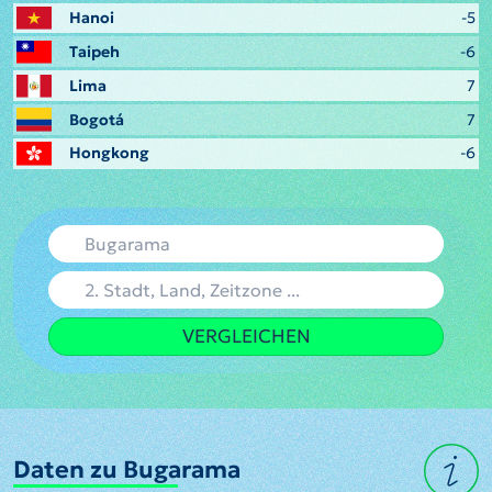
Hanoi
-5
Taipeh
-6
Lima
7
Bogotá
7
Hongkong
-6
VERGLEICHEN
Daten zu Bugarama