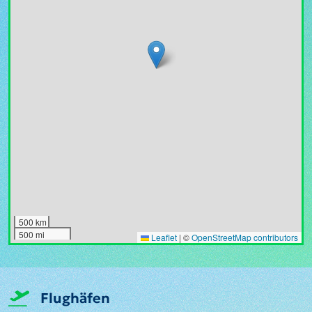
500 km
500 mi
Leaflet
|
©
OpenStreetMap contributors
Flughäfen