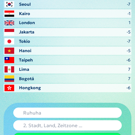
Seoul
-7
Kairo
-1
London
1
Jakarta
-5
Tokio
-7
Hanoi
-5
Taipeh
-6
Lima
7
Bogotá
7
Hongkong
-6