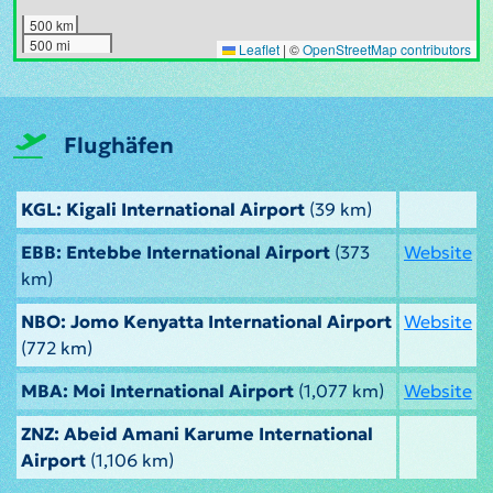
500 km
500 mi
Leaflet
|
©
OpenStreetMap contributors
Flughäfen
KGL: Kigali International Airport
(39 km)
EBB: Entebbe International Airport
(373
Website
km)
NBO: Jomo Kenyatta International Airport
Website
(772 km)
MBA: Moi International Airport
(1,077 km)
Website
ZNZ: Abeid Amani Karume International
Airport
(1,106 km)