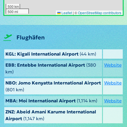
500 km
500 mi
Leaflet
|
©
OpenStreetMap contributors
Flughäfen
KGL: Kigali International Airport
(44 km)
EBB: Entebbe International Airport
(380
Website
km)
NBO: Jomo Kenyatta International Airport
Website
(801 km)
MBA: Moi International Airport
(1,114 km)
Website
ZNZ: Abeid Amani Karume International
Airport
(1,147 km)