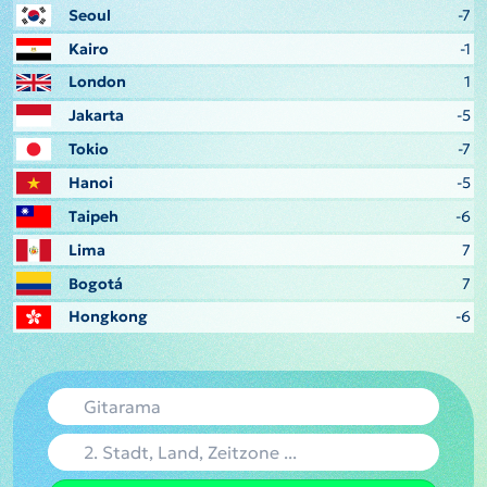
Seoul
-7
Kairo
-1
London
1
Jakarta
-5
Tokio
-7
Hanoi
-5
Taipeh
-6
Lima
7
Bogotá
7
Hongkong
-6