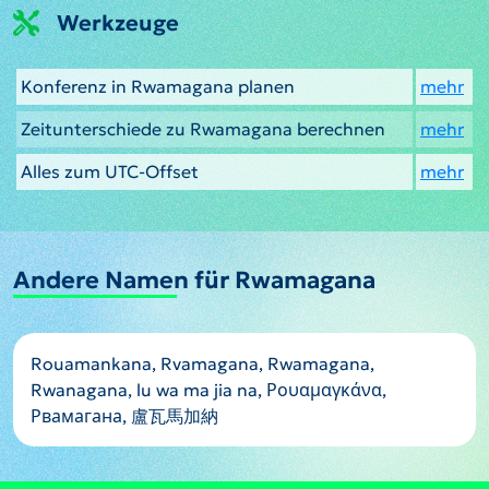
Werkzeuge
Konferenz in Rwamagana planen
mehr
Zeitunterschiede zu Rwamagana berechnen
mehr
Alles zum UTC-Offset
mehr
Andere Namen für Rwamagana
Rouamankana, Rvamagana, Rwamagana,
Rwanagana, lu wa ma jia na, Ρουαμαγκάνα,
Рвамагана, 盧瓦馬加納