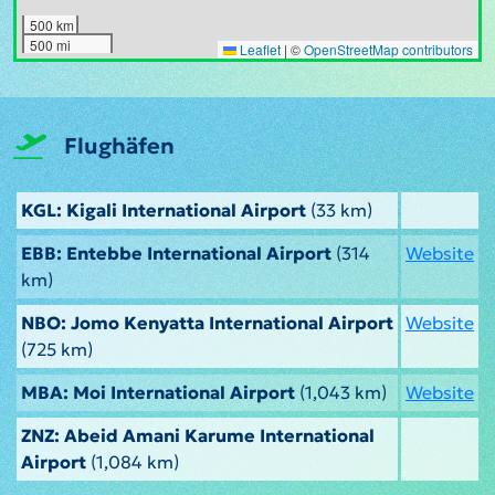
500 km
500 mi
Leaflet
|
©
OpenStreetMap contributors
Flughäfen
KGL: Kigali International Airport
(33 km)
EBB: Entebbe International Airport
(314
Website
km)
NBO: Jomo Kenyatta International Airport
Website
(725 km)
MBA: Moi International Airport
(1,043 km)
Website
ZNZ: Abeid Amani Karume International
Airport
(1,084 km)