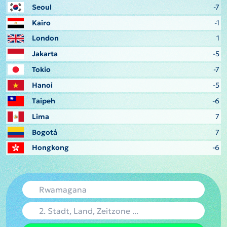
Seoul
-7
Kairo
-1
London
1
Jakarta
-5
Tokio
-7
Hanoi
-5
Taipeh
-6
Lima
7
Bogotá
7
Hongkong
-6