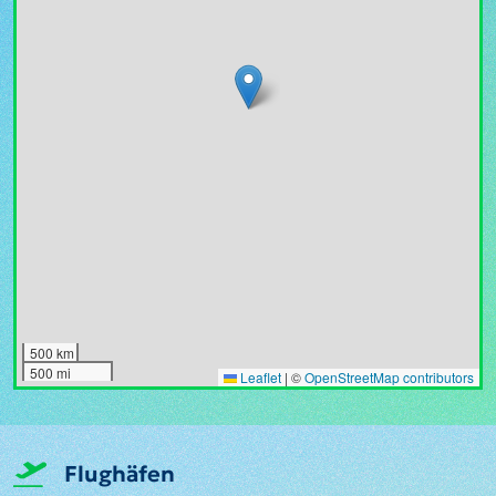
500 km
500 mi
Leaflet
|
©
OpenStreetMap contributors
Flughäfen