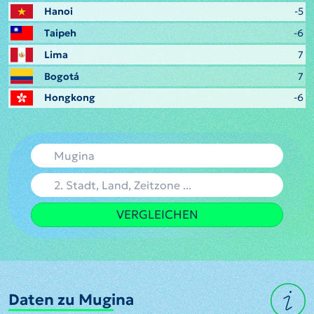
Hanoi
-5
Taipeh
-6
Lima
7
Bogotá
7
Hongkong
-6
VERGLEICHEN
Daten zu Mugina