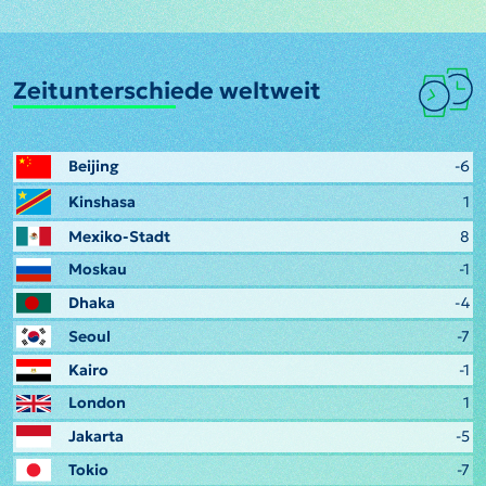
Zeitunterschiede weltweit
Beijing
-6
Kinshasa
1
Mexiko-Stadt
8
Moskau
-1
Dhaka
-4
Seoul
-7
Kairo
-1
London
1
Jakarta
-5
Tokio
-7