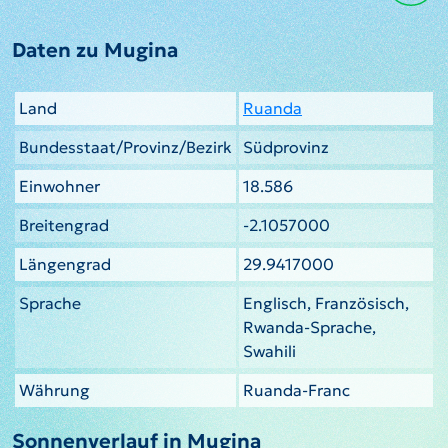
Daten zu Mugina
Land
Ruanda
Bundesstaat/Provinz/Bezirk
Südprovinz
Einwohner
18.586
Breitengrad
-2.1057000
Längengrad
29.9417000
Sprache
Englisch, Französisch,
Rwanda-Sprache,
Swahili
Währung
Ruanda-Franc
Sonnenverlauf in Mugina