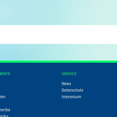
NENTE
SERVICE
News
Datenschutz
ien
Impressum
erika
rika