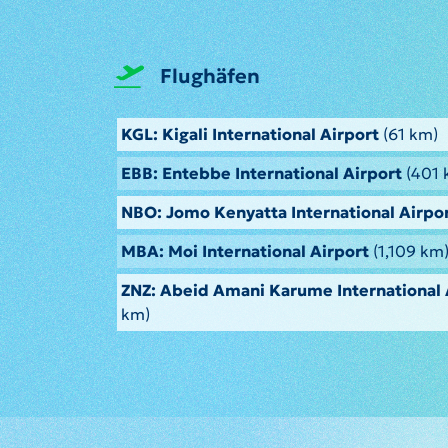
Flughäfen
KGL: Kigali International Airport
(61 km)
EBB: Entebbe International Airport
(401 
NBO: Jomo Kenyatta International Airpo
MBA: Moi International Airport
(1,109 km
ZNZ: Abeid Amani Karume International 
km)