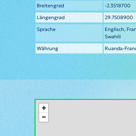
Breitengrad
-2.3518700
Längengrad
29.7508900
Sprache
Englisch, Fr
Swahili
Währung
Ruanda-Fran
+
−