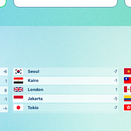
-6
Seoul
-7
Kairo
-1
1
London
1
8
Jakarta
-5
-1
Tokio
-7
-4