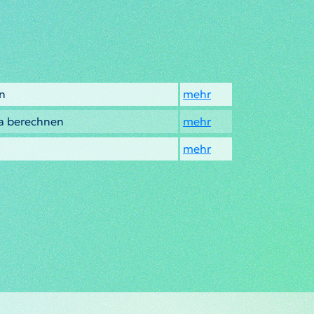
n
mehr
za berechnen
mehr
mehr