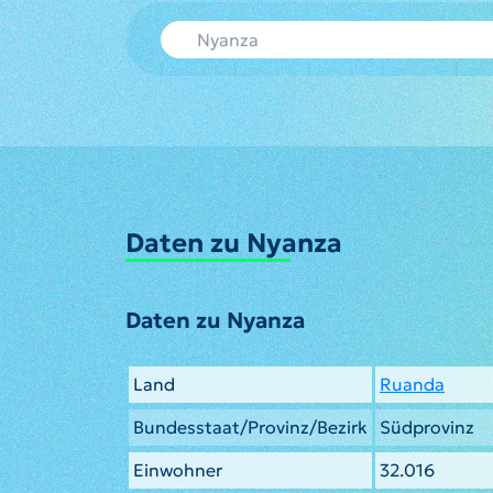
Daten zu Nyanza
Daten zu Nyanza
Land
Ruanda
Bundesstaat/Provinz/Bezirk
Südprovinz
Einwohner
32.016