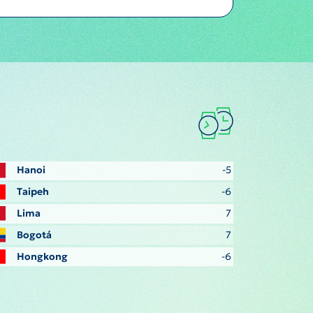
Hanoi
-5
Taipeh
-6
Lima
7
Bogotá
7
Hongkong
-6