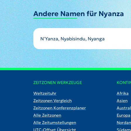
Andere Namen für Nyanza
N'Yanza, Nyabisindu, Nyanga
ZEITZONEN WERKZEUGE
KONTI
Weltzeituhr
Afrika
Zeitzonen Vergleich
Asien
Zeitzonen Konferenzplaner
Austral
Alle Zeitzonen
Europa
Alle Zeitumstellungen
Nordam
UTC-Offset Übersicht
Südame