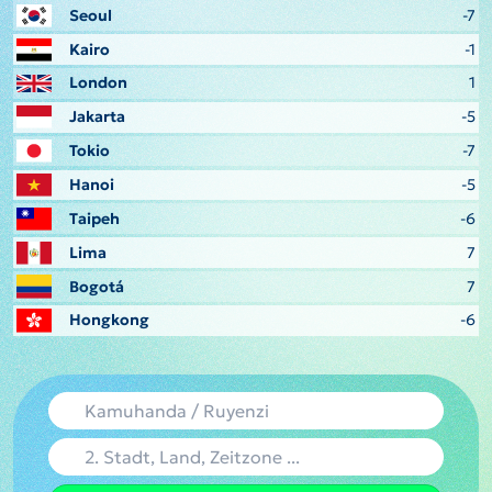
Seoul
-7
Kairo
-1
London
1
Jakarta
-5
Tokio
-7
Hanoi
-5
Taipeh
-6
Lima
7
Bogotá
7
Hongkong
-6