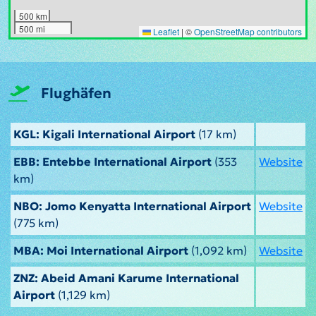
500 km
500 mi
Leaflet
|
©
OpenStreetMap contributors
Flughäfen
KGL: Kigali International Airport
(17 km)
EBB: Entebbe International Airport
(353
Website
km)
NBO: Jomo Kenyatta International Airport
Website
(775 km)
MBA: Moi International Airport
(1,092 km)
Website
ZNZ: Abeid Amani Karume International
Airport
(1,129 km)