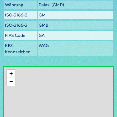
Währung
Dalasi (GMD)
ISO-3166-2
GM
ISO-3166-3
GMB
FIPS Code
GA
KFZ-
WAG
Kennzeichen
+
−