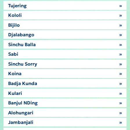
Tujering
»
Kololi
»
Bijilo
»
Djalabango
»
Sinchu Balla
»
Sabi
»
Sinchu Sorry
»
Koina
»
Badja Kunda
»
Kulari
»
Banjul NDing
»
Alohungari
»
Jambanjali
»