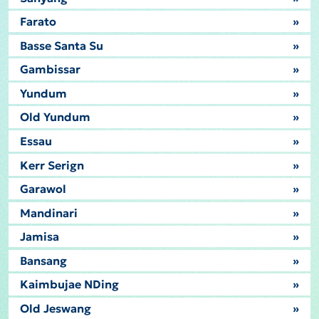
Farato
»
Basse Santa Su
»
Gambissar
»
Yundum
»
Old Yundum
»
Essau
»
Kerr Serign
»
Garawol
»
Mandinari
»
Jamisa
»
Bansang
»
Kaimbujae NDing
»
Old Jeswang
»