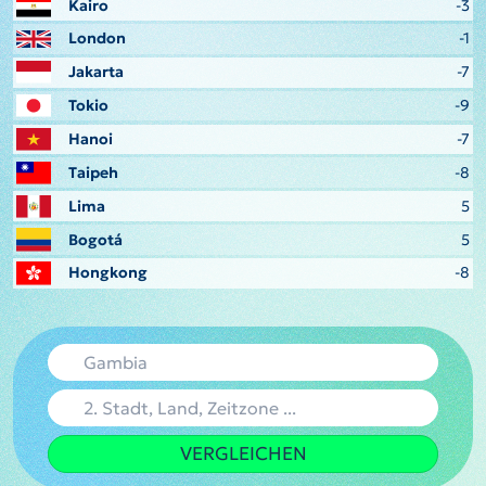
Kairo
-3
London
-1
Jakarta
-7
Tokio
-9
Hanoi
-7
Taipeh
-8
Lima
5
Bogotá
5
Hongkong
-8
VERGLEICHEN