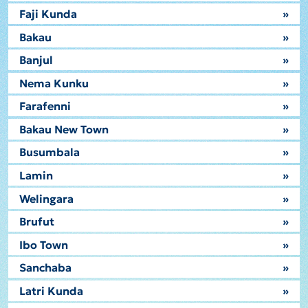
Faji Kunda
»
Bakau
»
Banjul
»
Nema Kunku
»
Farafenni
»
Bakau New Town
»
Busumbala
»
Lamin
»
Welingara
»
Brufut
»
Ibo Town
»
Sanchaba
»
Latri Kunda
»