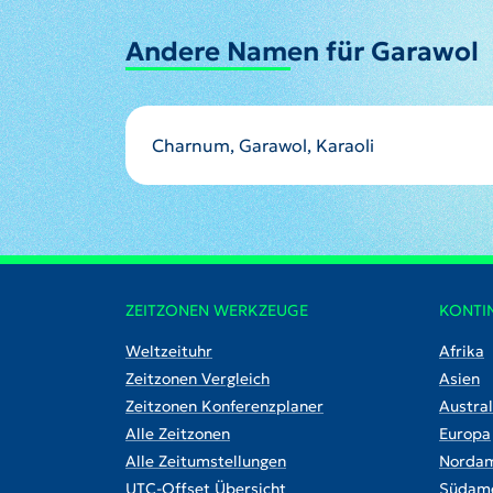
Andere Namen für Garawol
Charnum, Garawol, Karaoli
ZEITZONEN WERKZEUGE
KONTI
Weltzeituhr
Afrika
Zeitzonen Vergleich
Asien
Zeitzonen Konferenzplaner
Austral
Alle Zeitzonen
Europa
Alle Zeitumstellungen
Nordam
UTC-Offset Übersicht
Südame