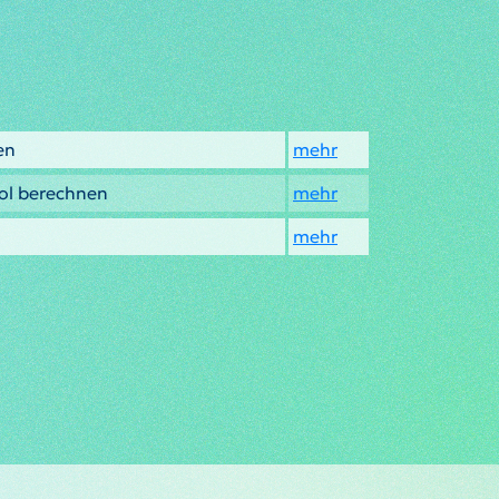
en
mehr
ol berechnen
mehr
mehr