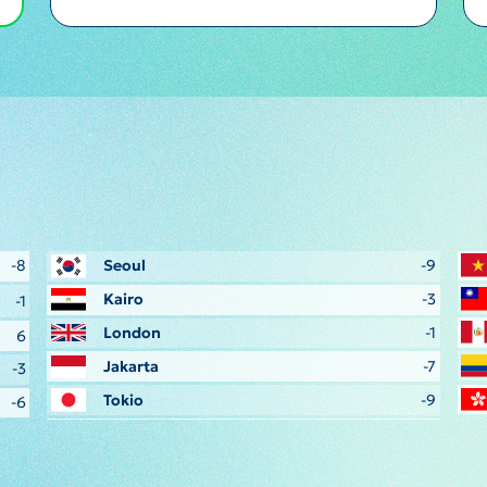
-8
Seoul
-9
Kairo
-3
-1
London
-1
6
Jakarta
-7
-3
Tokio
-9
-6