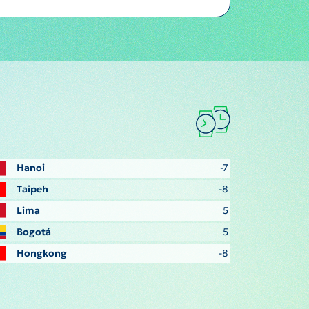
Hanoi
-7
Taipeh
-8
Lima
5
Bogotá
5
Hongkong
-8