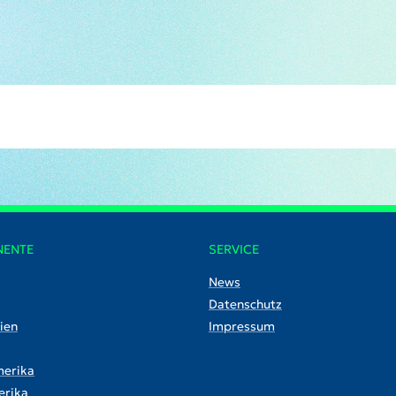
NENTE
SERVICE
News
Datenschutz
ien
Impressum
erika
rika