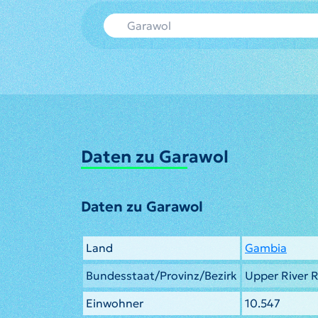
Daten zu Garawol
Daten zu Garawol
Land
Gambia
Bundesstaat/Provinz/Bezirk
Upper River 
Einwohner
10.547