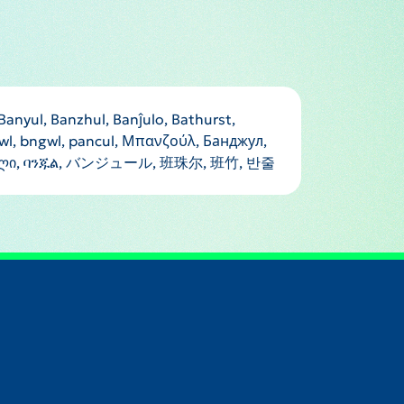
Banyul, Banzhul, Banĵulo, Bathurst,
anjwl, bngwl, pancul, Μπανζούλ, Банджул,
ਜੁਲ, பஞ்சுல், บันจูล, བཱན་ཇཱུ་ལ།, ბანჯული, ባንጁል, バンジュール, 班珠尔, 班竹, 반줄