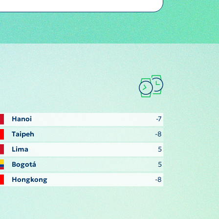
Hanoi
-7
Taipeh
-8
Lima
5
Bogotá
5
Hongkong
-8