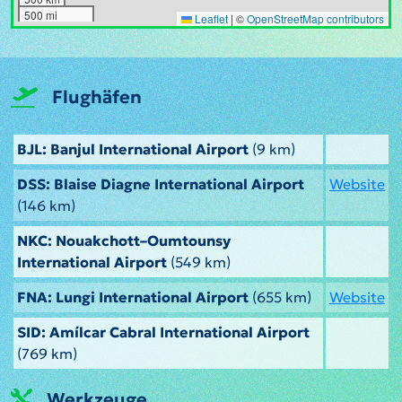
500 mi
Leaflet
|
©
OpenStreetMap contributors
Flughäfen
BJL: Banjul International Airport
(9 km)
DSS: Blaise Diagne International Airport
Website
(146 km)
NKC: Nouakchott–Oumtounsy
International Airport
(549 km)
FNA: Lungi International Airport
(655 km)
Website
SID: Amílcar Cabral International Airport
(769 km)
Werkzeuge