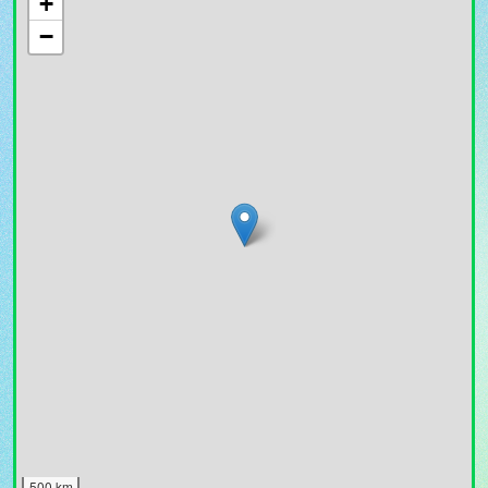
+
−
500 km