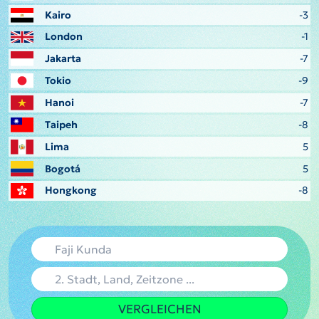
Kairo
-3
London
-1
Jakarta
-7
Tokio
-9
Hanoi
-7
Taipeh
-8
Lima
5
Bogotá
5
Hongkong
-8
VERGLEICHEN