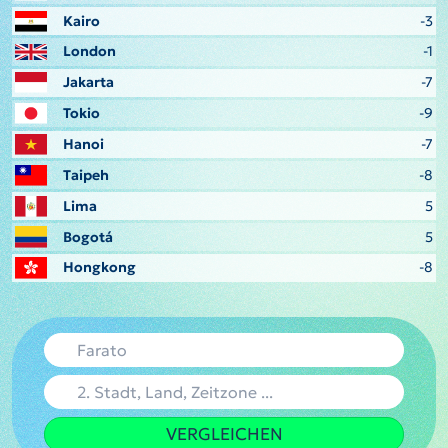
Kairo
-3
London
-1
Jakarta
-7
Tokio
-9
Hanoi
-7
Taipeh
-8
Lima
5
Bogotá
5
Hongkong
-8
VERGLEICHEN