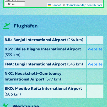
500 mi
Leaflet
|
©
OpenStreetMap contributors
Flughäfen
BJL: Banjul International Airport
(264 km)
DSS: Blaise Diagne International Airport
Website
(339 km)
FNA: Lungi International Airport
(543 km)
Website
NKC: Nouakchott–Oumtounsy
International Airport
(577 km)
BKO: Modibo Keita International Airport
(686 km)
Werkzeuge