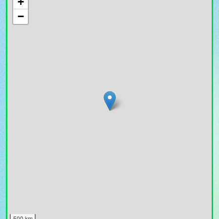
+
−
500 km