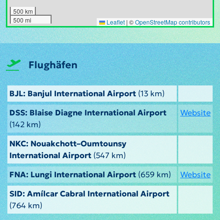
500 km
500 mi
Leaflet
|
©
OpenStreetMap contributors
Flughäfen
BJL: Banjul International Airport
(13 km)
DSS: Blaise Diagne International Airport
Website
(142 km)
NKC: Nouakchott–Oumtounsy
International Airport
(547 km)
FNA: Lungi International Airport
(659 km)
Website
SID: Amílcar Cabral International Airport
(764 km)