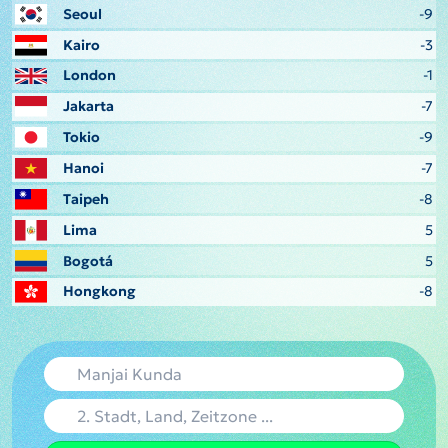
Seoul
-9
Kairo
-3
London
-1
Jakarta
-7
Tokio
-9
Hanoi
-7
Taipeh
-8
Lima
5
Bogotá
5
Hongkong
-8