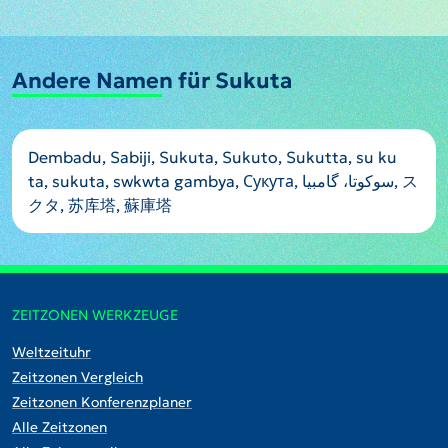
Andere Namen für Sukuta
Dembadu, Sabiji, Sukuta, Sukuto, Sukutta, su ku
ta, sukuta, swkwta gambya, Сукута, سوکوتا، گامبیا, ス
クタ, 苏库塔, 蘇庫塔
ZEITZONEN WERKZEUGE
Weltzeituhr
Zeitzonen Vergleich
Zeitzonen Konferenzplaner
Alle Zeitzonen