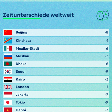
Zeitunterschiede weltweit
Beijing
-8
Kinshasa
-1
Mexiko-Stadt
6
Moskau
-3
Dhaka
-6
Seoul
-9
Kairo
-3
London
-1
Jakarta
-7
Tokio
-9
Hanoi
-7