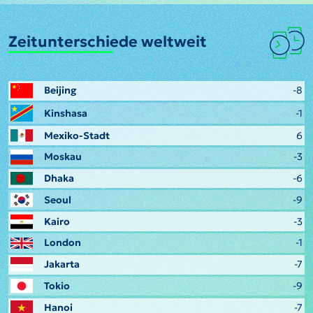
Zeitunterschiede weltweit
Beijing
-8
Kinshasa
-1
Mexiko-Stadt
6
Moskau
-3
Dhaka
-6
Seoul
-9
Kairo
-3
London
-1
Jakarta
-7
Tokio
-9
Hanoi
-7