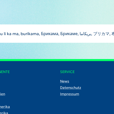
Brikama, Brikame, beulikama, brykama, bu li
NENTE
SERVICE
News
Datenschutz
ien
Impressum
erika
rika