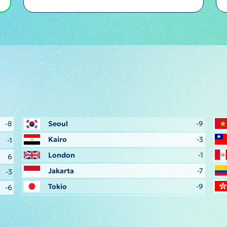
-8
Seoul
-9
Kairo
-3
-1
London
-1
6
Jakarta
-7
-3
Tokio
-9
-6