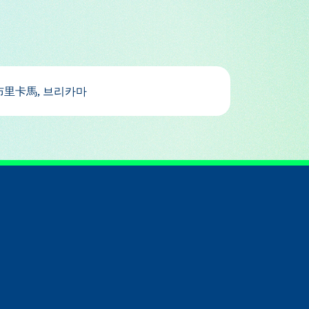
 ka ma, burikama, Брикама, Брикаме, بریکاما, ブリカマ, 布里卡馬, 브리카마