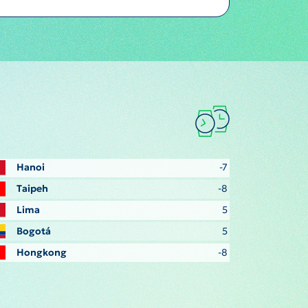
Hanoi
-7
Taipeh
-8
Lima
5
Bogotá
5
Hongkong
-8