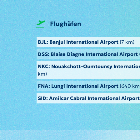
Flughäfen
BJL: Banjul International Airport
(7 km)
DSS: Blaise Diagne International Airport
NKC: Nouakchott–Oumtounsy Internation
km)
FNA: Lungi International Airport
(640 km
SID: Amílcar Cabral International Airport