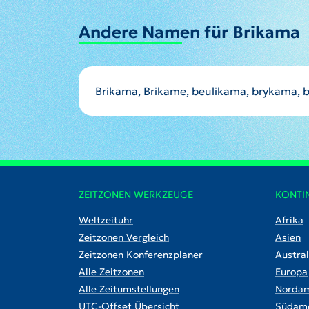
Andere Namen für Brikama
ZEITZONEN WERKZEUGE
KONTI
Weltzeituhr
Afrika
Zeitzonen Vergleich
Asien
Zeitzonen Konferenzplaner
Austral
Alle Zeitzonen
Europa
Alle Zeitumstellungen
Nordam
UTC-Offset Übersicht
Südame