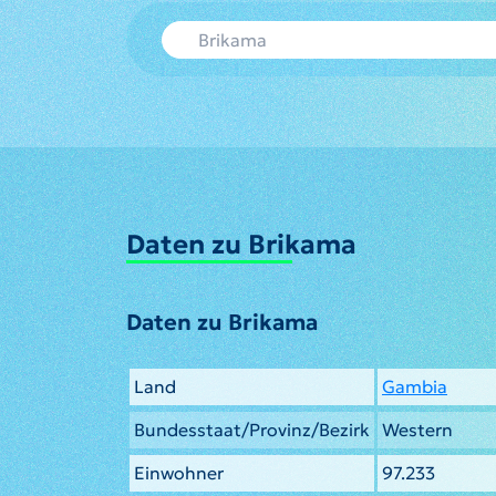
Daten zu Brikama
Daten zu Brikama
Land
Gambia
Bundesstaat/Provinz/Bezirk
Western
Einwohner
97.233