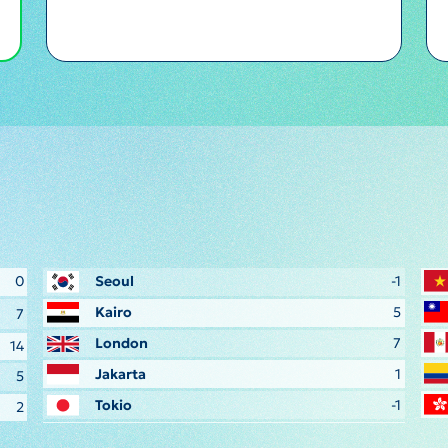
0
Seoul
-1
Kairo
5
7
London
7
14
Jakarta
1
5
Tokio
-1
2