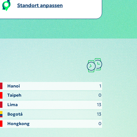
Standort anpassen
Hanoi
1
Taipeh
0
Lima
13
Bogotá
13
Hongkong
0