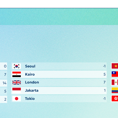
0
Seoul
-1
Kairo
5
7
London
7
14
Jakarta
1
5
Tokio
-1
2