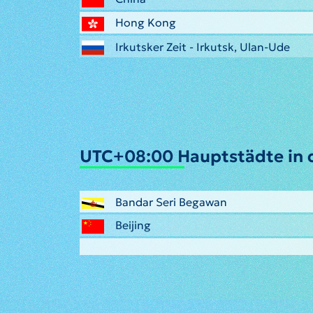
Hong Kong
Irkutsker Zeit - Irkutsk, Ulan-Ude
UTC+08:00 Hauptstädte in 
Bandar Seri Begawan
Beijing