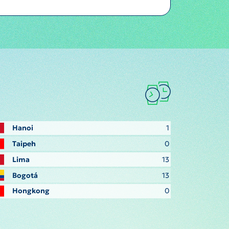
Hanoi
1
Taipeh
0
Lima
13
Bogotá
13
Hongkong
0