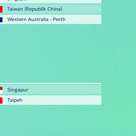
Taiwan (Republik China)
Western Australia - Perth
Singapur
Taipeh