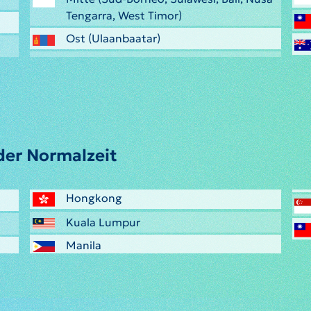
Tengarra, West Timor)
Ost (Ulaanbaatar)
der Normalzeit
Hongkong
Kuala Lumpur
Manila