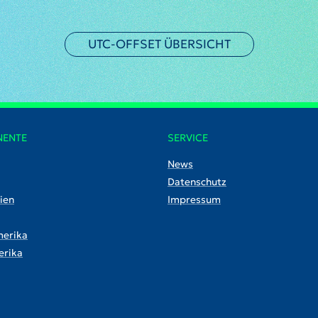
UTC-OFFSET ÜBERSICHT
NENTE
SERVICE
News
Datenschutz
ien
Impressum
erika
rika