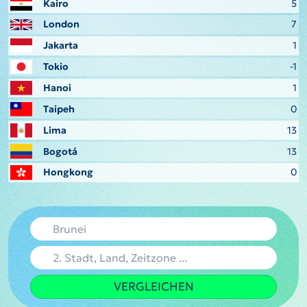
Kairo
5
London
7
Jakarta
1
Tokio
-1
Hanoi
1
Taipeh
0
Lima
13
Bogotá
13
Hongkong
0
VERGLEICHEN