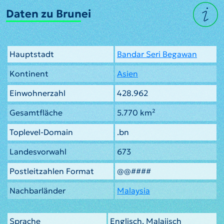
Daten zu Brunei
Hauptstadt
Bandar Seri Begawan
Kontinent
Asien
Einwohnerzahl
428.962
Gesamtfläche
5.770 km²
Toplevel-Domain
.bn
Landesvorwahl
673
Postleitzahlen Format
@@####
Nachbarländer
Malaysia
Sprache
Englisch, Malaiisch