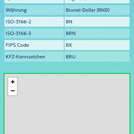
Währung
Brunei-Dollar (BND)
ISO-3166-2
BN
ISO-3166-3
BRN
FIPS Code
BX
KFZ-Kennzeichen
BRU
+
−