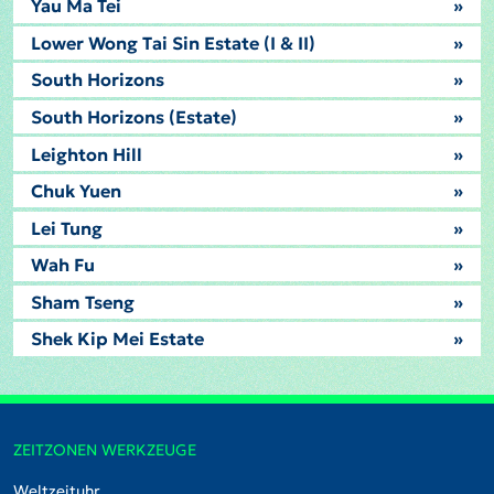
Yau Ma Tei
»
Lower Wong Tai Sin Estate (I & II)
»
South Horizons
»
South Horizons (Estate)
»
Leighton Hill
»
Chuk Yuen
»
Lei Tung
»
Wah Fu
»
Sham Tseng
»
Shek Kip Mei Estate
»
ZEITZONEN WERKZEUGE
Weltzeituhr