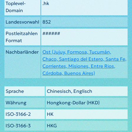
Toplevel-
.hk
Domain
Landesvorwahl
852
Postleitzahlen
######
Format
Nachbarländer
Ost (Jujuy, Formosa, Tucumán,
Chaco, Santiago del Estero, Santa Fe,
Corrientes, Misiones, Entre Rios,
Córdoba, Buenos Aires)
Sprache
Chinesisch, Englisch
Währung
Hongkong-Dollar (HKD)
ISO-3166-2
HK
ISO-3166-3
HKG