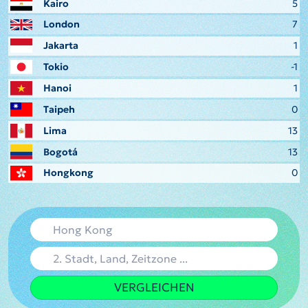
Kairo
5
London
7
Jakarta
1
Tokio
-1
Hanoi
1
Taipeh
0
Lima
13
Bogotá
13
Hongkong
0
VERGLEICHEN