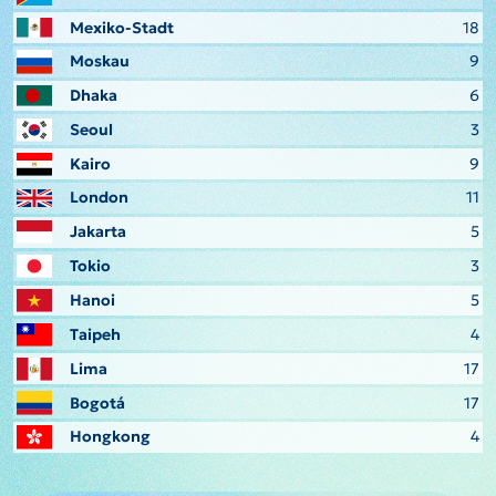
Mexiko-Stadt
18
Moskau
9
Dhaka
6
Seoul
3
Kairo
9
London
11
Jakarta
5
Tokio
3
Hanoi
5
Taipeh
4
Lima
17
Bogotá
17
Hongkong
4