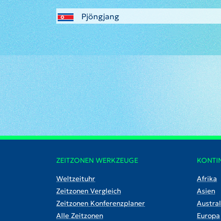
Pjöngjang
ZEITZONEN WERKZEUGE
KONTI
Weltzeituhr
Afrika
Zeitzonen Vergleich
Asien
Zeitzonen Konferenzplaner
Austral
Alle Zeitzonen
Europa