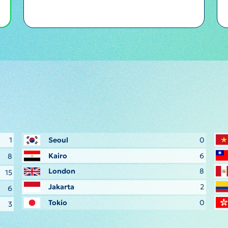
1
Seoul
0
Kairo
6
8
London
8
15
Jakarta
2
6
Tokio
0
3