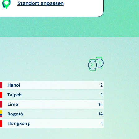
Standort anpassen
Hanoi
2
Taipeh
1
Lima
14
Bogotá
14
Hongkong
1