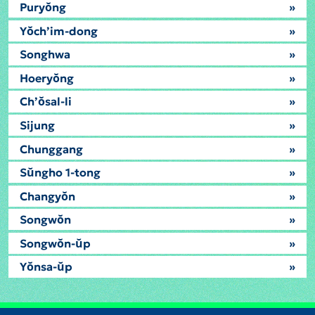
Puryŏng
»
Yŏch’im-dong
»
Songhwa
»
Hoeryŏng
»
Ch’ŏsal-li
»
Sijung
»
Chunggang
»
Sŭngho 1-tong
»
Changyŏn
»
Songwŏn
»
Songwŏn-ŭp
»
Yŏnsa-ŭp
»