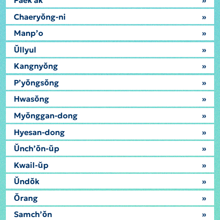
Paek'ak
»
Chaeryŏng-ni
»
Manp’o
»
Ŭllyul
»
Kangnyŏng
»
P’yŏngsŏng
»
Hwasŏng
»
Myŏnggan-dong
»
Hyesan-dong
»
Ŭnch’ŏn-ŭp
»
Kwail-ŭp
»
Ŭndŏk
»
Ŏrang
»
Samch’ŏn
»