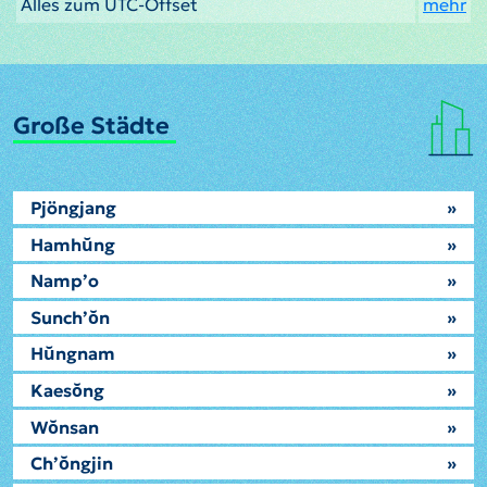
Alles zum UTC-Offset
mehr
Große Städte
Pjöngjang
»
Hamhŭng
»
Namp’o
»
Sunch’ŏn
»
Hŭngnam
»
Kaesŏng
»
Wŏnsan
»
Ch’ŏngjin
»