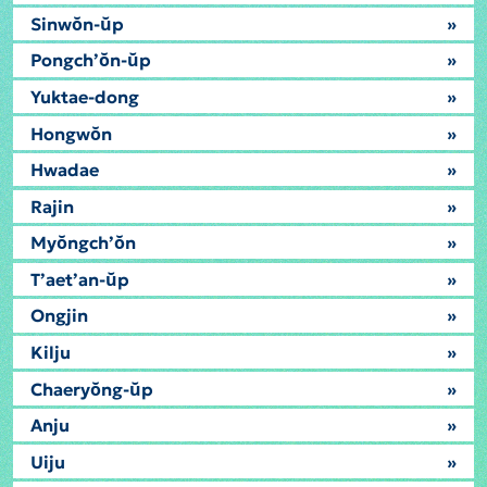
Sinwŏn-ŭp
»
Pongch’ŏn-ŭp
»
Yuktae-dong
»
Hongwŏn
»
Hwadae
»
Rajin
»
Myŏngch’ŏn
»
T’aet’an-ŭp
»
Ongjin
»
Kilju
»
Chaeryŏng-ŭp
»
Anju
»
Uiju
»