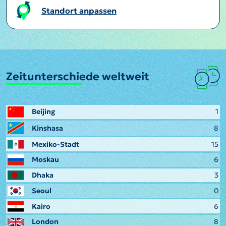
Standort anpassen
Zeitunterschiede weltweit
Beijing
1
Kinshasa
8
Mexiko-Stadt
15
Moskau
6
Dhaka
3
Seoul
0
Kairo
6
London
8