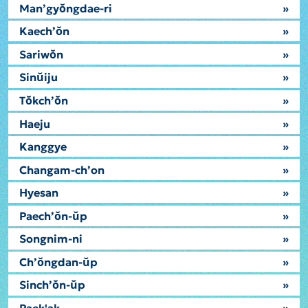
Man’gyŏngdae-ri
»
Kaech’ŏn
»
Sariwŏn
»
Sinŭiju
»
Tŏkch’ŏn
»
Haeju
»
Kanggye
»
Changam-ch’on
»
Hyesan
»
Paech’ŏn-ŭp
»
Songnim-ni
»
Ch’ŏngdan-ŭp
»
Sinch’ŏn-ŭp
»