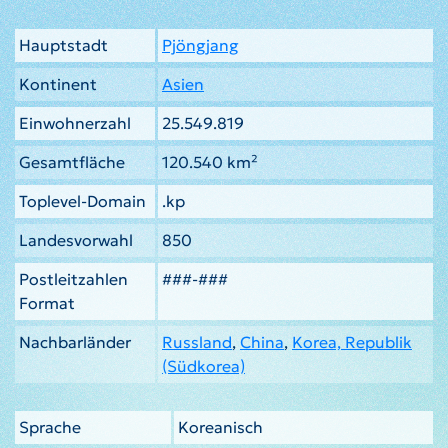
Hauptstadt
Pjöngjang
Kontinent
Asien
Einwohnerzahl
25.549.819
Gesamtfläche
120.540 km²
Toplevel-Domain
.kp
Landesvorwahl
850
Postleitzahlen
###-###
Format
Nachbarländer
Russland
,
China
,
Korea, Republik
(Südkorea)
Sprache
Koreanisch