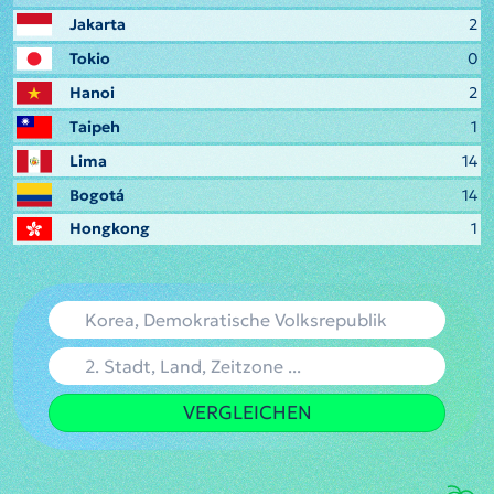
Jakarta
2
Tokio
0
Hanoi
2
Taipeh
1
Lima
14
Bogotá
14
Hongkong
1
VERGLEICHEN