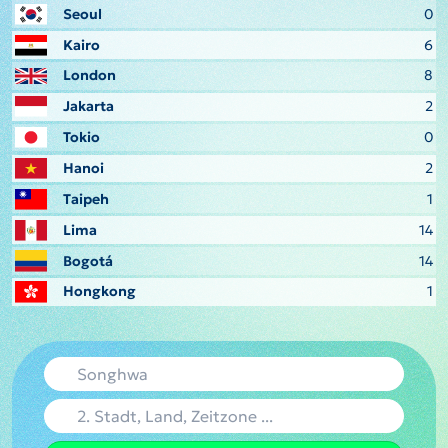
Seoul
0
Kairo
6
London
8
Jakarta
2
Tokio
0
Hanoi
2
Taipeh
1
Lima
14
Bogotá
14
Hongkong
1