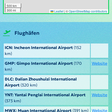
500 km
300 mi
Leaflet
|
©
OpenStreetMap contributors
Flughäfen
ICN: Incheon International Airport
(152
km)
GMP: Gimpo International Airport
(170
Website
km)
DLC: Dalian Zhoushuizi International
Airport
(320 km)
YNT: Yantai Penglai International Airport
Website
(373 km)
MWX: Muan International Airport
(391 km)
Website