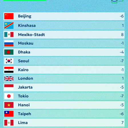
Beijing
-6
Kinshasa
1
Mexiko-Stadt
8
Moskau
-1
Dhaka
-4
Seoul
-7
Kairo
-1
London
1
Jakarta
-5
Tokio
-7
Hanoi
-5
Taipeh
-6
Lima
7