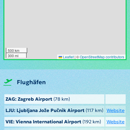
500 km
300 mi
Leaflet
|
©
OpenStreetMap contributors
Flughäfen
ZAG: Zagreb Airport
(78 km)
LJU: Ljubljana Jože Pučnik Airport
(117 km)
Website
VIE: Vienna International Airport
(192 km)
Website