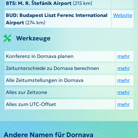
BTS: M. R. Štefánik Airport
(215 km)
BUD: Budapest Liszt Ferenc International
Website
Airport
(274 km)
Werkzeuge
Konferenz in Dornava planen
mehr
Zeitunterschiede zu Dornava berechnen
mehr
Alle Zeitumstellungen in Dornava
mehr
Alles zur Zeitzone
mehr
Alles zum UTC-Offset
mehr
Andere Namen für Dornava