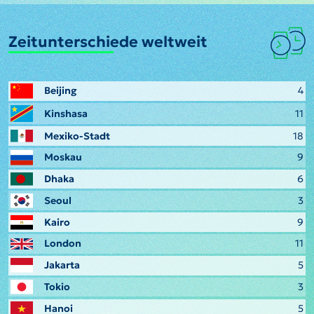
Zeitunterschiede weltweit
Beijing
4
Kinshasa
11
Mexiko-Stadt
18
Moskau
9
Dhaka
6
Seoul
3
Kairo
9
London
11
Jakarta
5
Tokio
3
Hanoi
5