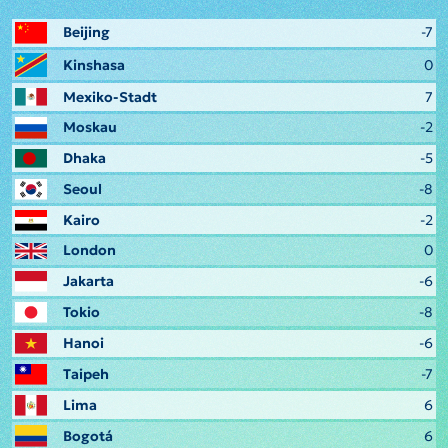
Beijing
-7
Kinshasa
0
Mexiko-Stadt
7
Moskau
-2
Dhaka
-5
Seoul
-8
Kairo
-2
London
0
Jakarta
-6
Tokio
-8
Hanoi
-6
Taipeh
-7
Lima
6
Bogotá
6