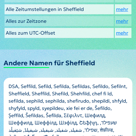
Alle Zeitumstellungen in Sheffield
mehr
Alles zur Zeitzone
mehr
Alles zum UTC-Offset
mehr
Andere Namen für Sheffield
DSA, Seffild, Sefild, Sefilda, Sefildas, Sefildo, Sefilnt,
Sheffield, Sheffild, Shefild, Shehfild, chef fi ld,
sefilda, sephild, sephilda, shefirudo, shepildi, shfyld,
shyfyld, spyld, syepildeu, xie fei er de, Ŝefildo,
Şeffild, Šefildas, Šefīlda, Σέφιλντ, Шефилд,
Шеффилд, Шеффілд, Шэфілд, Շեֆիլդ, שעפילד,
שפילד, شفيلد, شفیلد, شيفيلد, شیفیلڈ, شێفیڵد, शेफ़ील्ड,