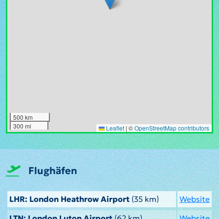
500 km
300 mi
Leaflet
|
©
OpenStreetMap contributors
Flughäfen
LHR: London Heathrow Airport
(35 km)
Website
LTN: London Luton Airport
(62 km)
Website