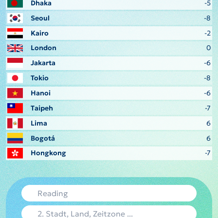
Dhaka
-5
Seoul
-8
Kairo
-2
London
0
Jakarta
-6
Tokio
-8
Hanoi
-6
Taipeh
-7
Lima
6
Bogotá
6
Hongkong
-7