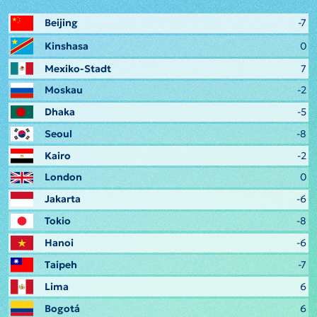
Beijing
-7
Kinshasa
0
Mexiko-Stadt
7
Moskau
-2
Dhaka
-5
Seoul
-8
Kairo
-2
London
0
Jakarta
-6
Tokio
-8
Hanoi
-6
Taipeh
-7
Lima
6
Bogotá
6