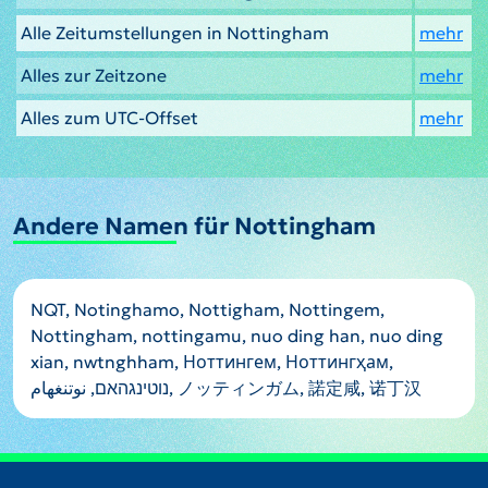
Alle Zeitumstellungen in Nottingham
mehr
Alles zur Zeitzone
mehr
Alles zum UTC-Offset
mehr
Andere Namen für Nottingham
NQT, Notinghamo, Nottigham, Nottingem,
Nottingham, nottingamu, nuo ding han, nuo ding
xian, nwtnghham, Ноттингем, Ноттингҳам,
נוטינגהאם, نوتنغهام, ノッティンガム, 諾定咸, 诺丁汉