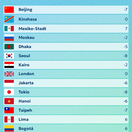
Beijing
-7
Kinshasa
0
Mexiko-Stadt
7
Moskau
-2
Dhaka
-5
Seoul
-8
Kairo
-2
London
0
Jakarta
-6
Tokio
-8
Hanoi
-6
Taipeh
-7
Lima
6
Bogotá
6