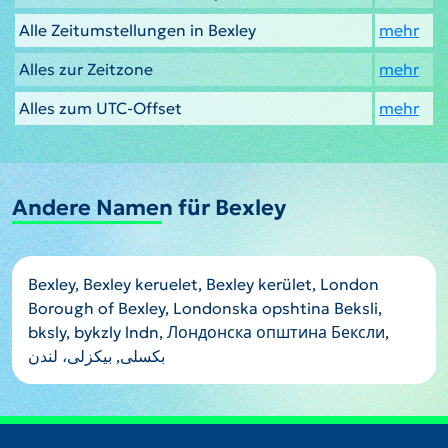
Alle Zeitumstellungen in Bexley
mehr
Alles zur Zeitzone
mehr
Alles zum UTC-Offset
mehr
Andere Namen für Bexley
Bexley, Bexley keruelet, Bexley kerület, London
Borough of Bexley, Londonska opshtina Beksli,
bksly, bykzly lndn, Лондонска општина Бексли,
بکسلی, بیکزلی، لندن