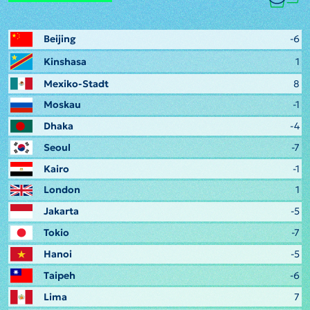
Beijing
-6
Kinshasa
1
Mexiko-Stadt
8
Moskau
-1
Dhaka
-4
Seoul
-7
Kairo
-1
London
1
Jakarta
-5
Tokio
-7
Hanoi
-5
Taipeh
-6
Lima
7