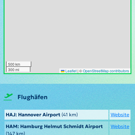
500 km
300 mi
Leaflet
|
©
OpenStreetMap contributors
Flughäfen
HAJ: Hannover Airport
(41 km)
Website
HAM: Hamburg Helmut Schmidt Airport
Website
(147 km)