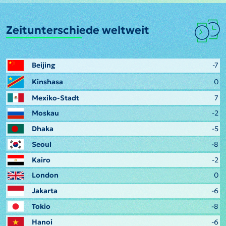
Zeitunterschiede weltweit
Beijing
-7
Kinshasa
0
Mexiko-Stadt
7
Moskau
-2
Dhaka
-5
Seoul
-8
Kairo
-2
London
0
Jakarta
-6
Tokio
-8
Hanoi
-6