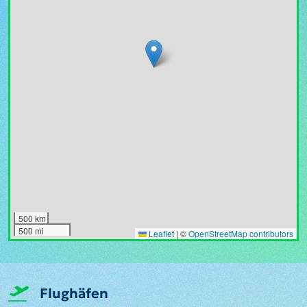
500 km
500 mi
Leaflet
|
©
OpenStreetMap contributors
Flughäfen