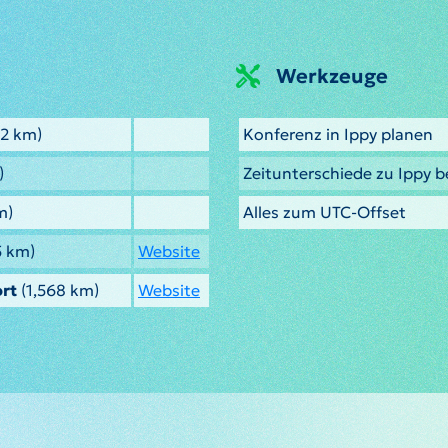
Werkzeuge
2 km)
Konferenz in Ippy planen
)
Zeitunterschiede zu Ippy 
m)
Alles zum UTC-Offset
5 km)
Website
ort
(1,568 km)
Website