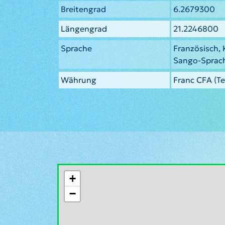
Breitengrad
6.2679300
Längengrad
21.2246800
Sprache
Französisch, 
Sango-Sprac
Währung
Franc CFA (Te
+
−