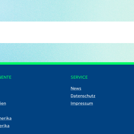
NENTE
SERVICE
News
Datenschutz
ien
Impressum
erika
rika