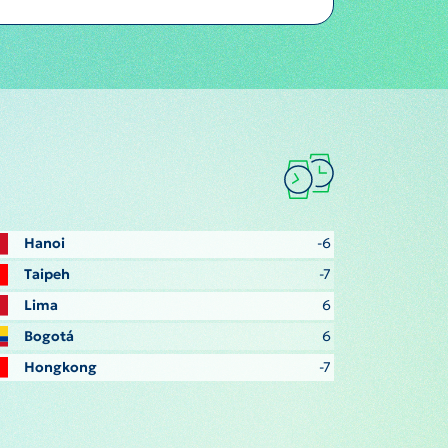
Hanoi
-6
Taipeh
-7
Lima
6
Bogotá
6
Hongkong
-7