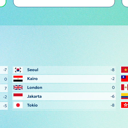
-7
Seoul
-8
Kairo
-2
0
London
0
7
Jakarta
-6
-2
Tokio
-8
-5