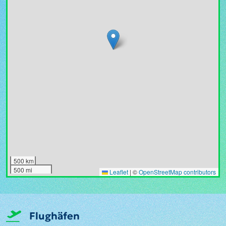
500 km
500 mi
Leaflet
|
©
OpenStreetMap contributors
Flughäfen