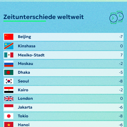
Zeitunterschiede weltweit
Beijing
-7
Kinshasa
0
Mexiko-Stadt
7
Moskau
-2
Dhaka
-5
Seoul
-8
Kairo
-2
London
0
Jakarta
-6
Tokio
-8
Hanoi
-6